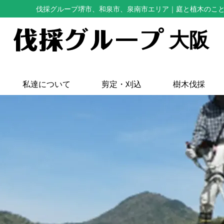
伐採グループ堺市、和泉市、泉南市エリア
｜庭と植木のこ
大阪
私達について
剪定・刈込
樹木伐採