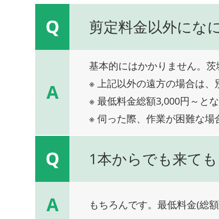
Q
剪定料金以外にな
基本的にはかかりません。茨
※ 上記以外の遠方の場合は
A
※ 最低料金総額3,000円～と
※ 伺った際、作業が困難な場
Q
1本からでも来ても
A
もちろんです。最低料金(総額