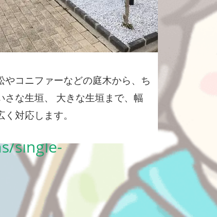
松やコニファーなどの庭木から、ち
aigroup-
いさな生垣、 大きな生垣まで、幅
広く対応します。
-
s/single-