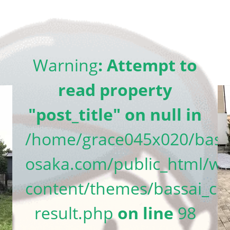
Warning
: Attempt to
read property
"post_title" on null in
/home/grace045x020/bass
osaka.com/public_html/wp
content/themes/bassai_cm
result.php
on line
98