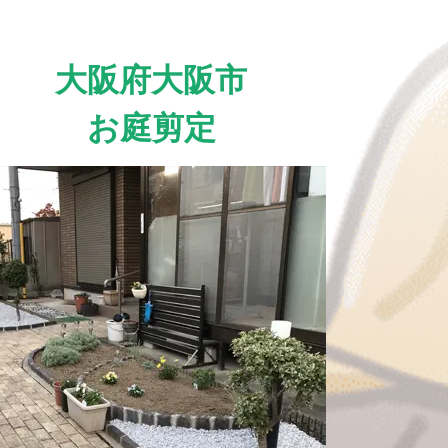
大阪府大阪市
お庭剪定
aigroup-
-
s/single-