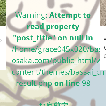
Warning
: Attempt to
read property
"post_title" on null in
ち
/home/grace045x020/bass
osaka.com/public_html/wp
content/themes/bassai_cm
result.php
on line
98
お庭剪定