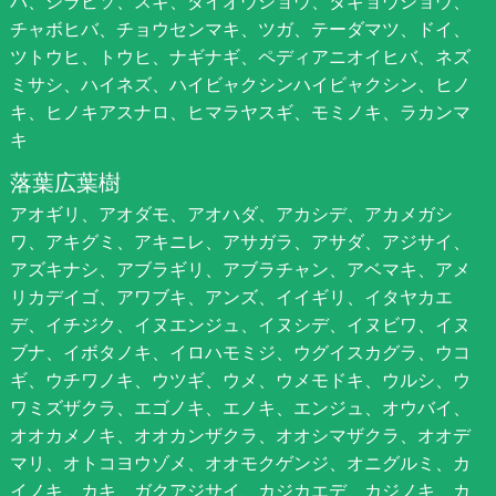
バ、シラビソ、スギ、ダイオウショウ、タギョウショウ、
チャボヒバ、チョウセンマキ、ツガ、テーダマツ、ドイ、
ツトウヒ、トウヒ、ナギナギ、ペディアニオイヒバ、ネズ
ミサシ、ハイネズ、ハイビャクシンハイビャクシン、ヒノ
キ、ヒノキアスナロ、ヒマラヤスギ、モミノキ、ラカンマ
キ
落葉広葉樹
アオギリ、アオダモ、アオハダ、アカシデ、アカメガシ
ワ、アキグミ、アキニレ、アサガラ、アサダ、アジサイ、
アズキナシ、アブラギリ、アブラチャン、アベマキ、アメ
リカデイゴ、アワブキ、アンズ、イイギリ、イタヤカエ
デ、イチジク、イヌエンジュ、イヌシデ、イヌビワ、イヌ
ブナ、イボタノキ、イロハモミジ、ウグイスカグラ、ウコ
ギ、ウチワノキ、ウツギ、ウメ、ウメモドキ、ウルシ、ウ
ワミズザクラ、エゴノキ、エノキ、エンジュ、オウバイ、
オオカメノキ、オオカンザクラ、オオシマザクラ、オオデ
マリ、オトコヨウゾメ、オオモクゲンジ、オニグルミ、カ
イノキ、カキ、ガクアジサイ、カジカエデ、カジノキ、カ