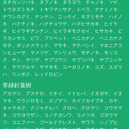
タチカンツバキ、タブノキ、タラヨウ、チャノキ、ツゲ、
トウネズミモチ、トキワマンサク、トベラ、ナナミノキ、
ナワシログミ、ナンテン、ニッケイ、ネズミモチ、ハイノ
キ、バクチノキ、ハクチョウゲ、ハマヒサカキ、ヒイラ
ギ、ヒイラギナンテン、ヒイラギモクセイ、ヒサカキ、ピ
ラカンサス、ビワ、プリペット、ベニカナメ、ベニカナメ
モチ、ボックスウッド、マサキ、マテバシイ、マホニアコ
ンヒューサ、マメツゲ、マンリョウ、モチノキ、モッコ
ク、ヤシ、ヤツデ、ヤブコウジ、ヤブツバキ、ヤブニッケ
イ、ヤマグルマ、ヤマモモ、ユーカリノキ、ユズ、ユズリ
ハ、リンボク、レッドロビン
常緑針葉樹
アカマツ、アスナロ、イチイ、イトヒバ、イヌガヤ、イヌ
マキ、ウラジロモミ、エゾマツ、カイヅカイブキ、カヤ、
キャラボク、クジャクヒバ、クロベ、クロマツ、コウヤマ
キ、コウヨウザン、コノテガシワ、コメツガ、ゴヨウマ
ツ、コニファー、ゴールドクレスト、サワラ、シノブヒ