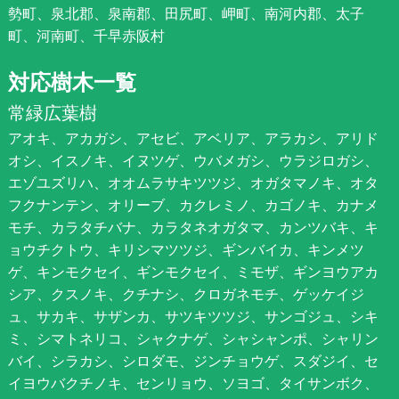
勢町、泉北郡、泉南郡、田尻町、岬町、南河内郡、太子
町、河南町、千早赤阪村
対応樹木一覧
常緑広葉樹
アオキ、アカガシ、アセビ、アベリア、アラカシ、アリド
オシ、イスノキ、イヌツゲ、ウバメガシ、ウラジロガシ、
エゾユズリハ、オオムラサキツツジ、オガタマノキ、オタ
フクナンテン、オリーブ、カクレミノ、カゴノキ、カナメ
モチ、カラタチバナ、カラタネオガタマ、カンツバキ、キ
ョウチクトウ、キリシマツツジ、ギンバイカ、キンメツ
ゲ、キンモクセイ、ギンモクセイ、ミモザ、ギンヨウアカ
シア、クスノキ、クチナシ、クロガネモチ、ゲッケイジ
ュ、サカキ、サザンカ、サツキツツジ、サンゴジュ、シキ
ミ、シマトネリコ、シャクナゲ、シャシャンポ、シャリン
バイ、シラカシ、シロダモ、ジンチョウゲ、スダジイ、セ
イヨウバクチノキ、センリョウ、ソヨゴ、タイサンボク、