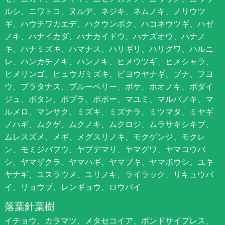
ルシ、ニワトコ、ヌルデ、ネジキ、ネムノキ、ノリウツ
ギ、ハウチワカエデ、ハクウンボク、ハコネウツギ、ハゼ
ノキ、ハナイカダ、ハナカイドウ、ハナズオウ、ハナノ
キ、ハナミズキ、ハマナス、ハリギリ、ハリグワ、ハルニ
レ、ハンカチノキ、ハンノキ、ヒメウツギ、ヒメシャラ、
ヒメリンゴ、ヒュウガミズキ、ビヨウヤナギ、ブナ、フヨ
ウ、プラタナス、ブルーベリー、ボケ、ホオノキ、ボダイ
ジュ、ボタン、ポプラ、ポポー、マユミ、マルバノキ、マ
ルメロ、マンサク、ミズキ、ミズナラ、ミツマタ、ミヤギ
ノハギ、ムクゲ、ムクノキ、ムクロジ、ムラサキシキブ、
ムレスズメ、メギ、メグスリノキ、モクゲンジ、モクレ
ン、モミジバフウ、ヤブデマリ、ヤマグワ、ヤマコウバ
シ、ヤマザクラ、ヤマハギ、ヤマブキ、ヤマボウシ、ユキ
ヤナギ、ユスラウメ、ユリノキ、ライラック、リキュウバ
イ、リョウブ、レンギョウ、ロウバイ
落葉針葉樹
イチョウ、カラマツ、メタセコイア、ポンドサイプレス、