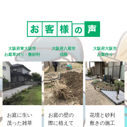
大阪府東大阪市
大阪府八尾市
大阪府大阪市
お庭草刈り・敷砂利
伐根
お庭作り
お庭に生い
お庭の壁の
花壇と砂利
茂った雑草
際に植えて
敷きの施工