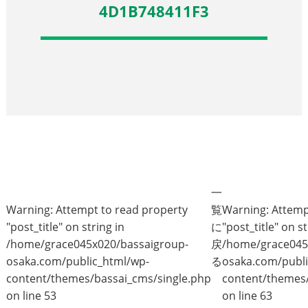
4D1B748411F3
一
Warning
: Attempt to read property
覧
Warning
: Attem
"post_title" on string in
に
"post_title" on st
/home/grace045x020/bassaigroup-
戻
/home/grace045
osaka.com/public_html/wp-
る
osaka.com/publi
content/themes/bassai_cms/single.php
content/themes/
on line
53
on line
63