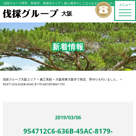
伐採グループ堺市、和泉市、泉南市エリア
｜庭と植木のことならおまかせください
メニュー
toggle
大阪
naviga
新着情報
伐採グループ大阪エリア
>
施工実績
>
大阪府東大阪市で剪定、草刈りを行いました。
>
954712C6-636B-45AC-8179-4D1B748411F3
2019/03/06
954712C6-636B-45AC-8179-