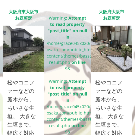
大阪府東大阪市
大阪府大阪市
お庭剪定
Warning
: Attempt
お庭剪定
to read property
"post_title" on null
in
/home/grace045x020/bassaigroup-
osaka.com/public_html/wp-
content/themes/bassai_cms/single-
result.php
on line
98
Warning
: Attempt
松やコニフ
松やコニフ
to read property
ァーなどの
ァーなどの
"post_title" on null
庭木から、
庭木から、
in
/home/grace045x020/bassaigroup-
ちいさな生
ちいさな生
osaka.com/public_html/wp-
垣、 大きな
垣、 大きな
content/themes/bassai_cms/single-
生垣まで、
生垣まで、
result.php
on line
98
幅広く対応
幅広く対応