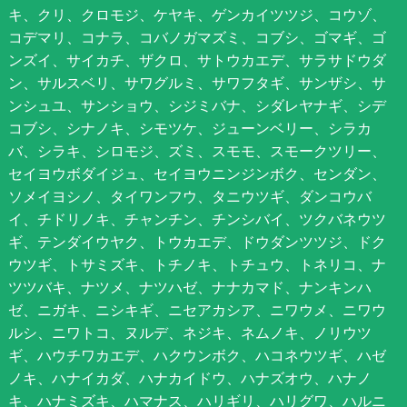
キ、クリ、クロモジ、ケヤキ、ゲンカイツツジ、コウゾ、
コデマリ、コナラ、コバノガマズミ、コブシ、ゴマギ、ゴ
ンズイ、サイカチ、ザクロ、サトウカエデ、サラサドウダ
ン、サルスベリ、サワグルミ、サワフタギ、サンザシ、サ
ンシュユ、サンショウ、シジミバナ、シダレヤナギ、シデ
コブシ、シナノキ、シモツケ、ジューンベリー、シラカ
バ、シラキ、シロモジ、ズミ、スモモ、スモークツリー、
セイヨウボダイジュ、セイヨウニンジンボク、センダン、
ソメイヨシノ、タイワンフウ、タニウツギ、ダンコウバ
イ、チドリノキ、チャンチン、チンシバイ、ツクバネウツ
ギ、テンダイウヤク、トウカエデ、ドウダンツツジ、ドク
ウツギ、トサミズキ、トチノキ、トチュウ、トネリコ、ナ
ツツバキ、ナツメ、ナツハゼ、ナナカマド、ナンキンハ
ゼ、ニガキ、ニシキギ、ニセアカシア、ニワウメ、ニワウ
ルシ、ニワトコ、ヌルデ、ネジキ、ネムノキ、ノリウツ
ギ、ハウチワカエデ、ハクウンボク、ハコネウツギ、ハゼ
ノキ、ハナイカダ、ハナカイドウ、ハナズオウ、ハナノ
キ、ハナミズキ、ハマナス、ハリギリ、ハリグワ、ハルニ