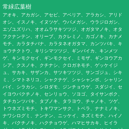
常緑広葉樹
アオキ、アカガシ、アセビ、アベリア、アラカシ、アリド
オシ、イスノキ、イヌツゲ、ウバメガシ、ウラジロガシ、
エゾユズリハ、オオムラサキツツジ、オガタマノキ、オタ
フクナンテン、オリーブ、カクレミノ、カゴノキ、カナメ
モチ、カラタチバナ、カラタネオガタマ、カンツバキ、キ
ョウチクトウ、キリシマツツジ、ギンバイカ、キンメツ
ゲ、キンモクセイ、ギンモクセイ、ミモザ、ギンヨウアカ
シア、クスノキ、クチナシ、クロガネモチ、ゲッケイジ
ュ、サカキ、サザンカ、サツキツツジ、サンゴジュ、シキ
ミ、シマトネリコ、シャクナゲ、シャシャンポ、シャリン
バイ、シラカシ、シロダモ、ジンチョウゲ、スダジイ、セ
イヨウバクチノキ、センリョウ、ソヨゴ、タイサンボク、
タチカンツバキ、タブノキ、タラヨウ、チャノキ、ツゲ、
トウネズミモチ、トキワマンサク、トベラ、ナナミノキ、
ナワシログミ、ナンテン、ニッケイ、ネズミモチ、ハイノ
キ、バクチノキ、ハクチョウゲ、ハマヒサカキ、ヒイラ