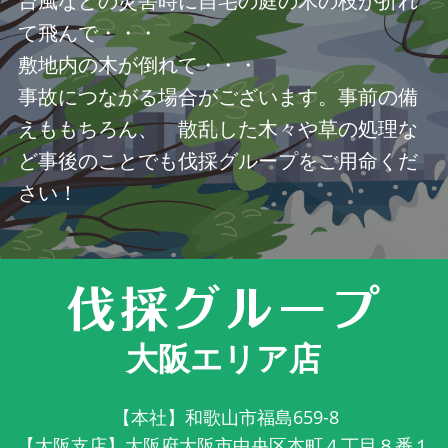
台風などの災害時に自宅の庭の木の枝が折れ
て飛んで・・・
敷地内の木が倒れて・・・
事故につながる場合がございます。事前の備
えももちろん、 散乱した木々や草の処理な
ど事後のことでも伐採グループをご用命くだ
さい！
大阪エリア店
【本社】和歌山市福島659-8
【大阪支店】大阪府大阪市中央区本町４丁目８番１