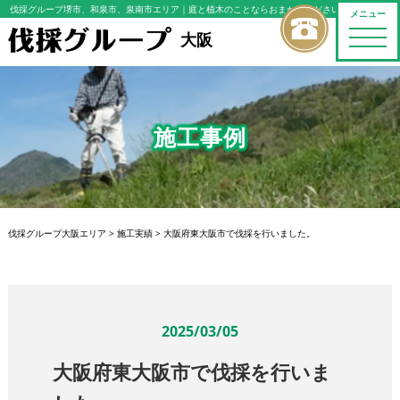
伐採グループ堺市、和泉市、泉南市エリア
｜庭と植木のことならおまかせください
メニュー
toggle
大阪
naviga
施工事例
伐採グループ大阪エリア
>
施工実績
>
大阪府東大阪市で伐採を行いました。
2025/03/05
大阪府東大阪市で伐採を行いま