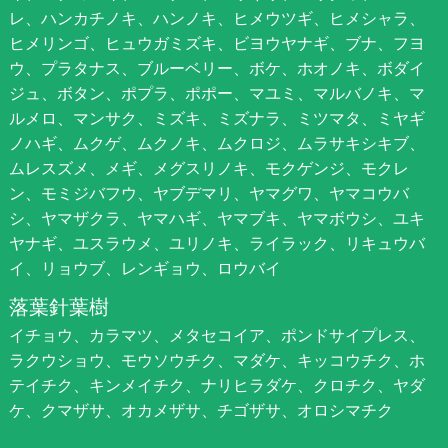
レ、ハンカチノキ、ハンノキ、ヒメウツギ、ヒメシャラ、
ヒメリンゴ、ヒュウガミズキ、ビヨウヤナギ、ブナ、フヨ
ウ、プラタナス、ブルーベリー、ボケ、ホオノキ、ボダイ
ジュ、ボタン、ポプラ、ポポー、マユミ、マルバノキ、マ
ルメロ、マンサク、ミズキ、ミズナラ、ミツマタ、ミヤギ
ノハギ、ムクゲ、ムクノキ、ムクロジ、ムラサキシキブ、
ムレスズメ、メギ、メグスリノキ、モクゲンジ、モクレ
ン、モミジバフウ、ヤブデマリ、ヤマグワ、ヤマコウバ
シ、ヤマザクラ、ヤマハギ、ヤマブキ、ヤマボウシ、ユキ
ヤナギ、ユスラウメ、ユリノキ、ライラック、リキュウバ
イ、リョウブ、レンギョウ、ロウバイ
落葉針葉樹
イチョウ、カラマツ、メタセコイア、ポンドサイプレス、
ラクウショウ、モウソウチク、マダケ、キッコウチク、ホ
テイチク、キンメイチク、ナリヒラダケ、クロチク、ヤダ
ケ、クマザサ、オカメザサ、チゴザサ、オロシマチク