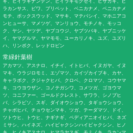
ギ、ヒイラギナンテン、ヒイラギモクセイ、ヒサカキ、ピ
ラカンサス、ビワ、プリペット、ベニカナメ、ベニカナメ
モチ、ボックスウッド、マサキ、マテバシイ、マホニアコ
ンヒューサ、マメツゲ、マンリョウ、モチノキ、モッコ
ク、ヤシ、ヤツデ、ヤブコウジ、ヤブツバキ、ヤブニッケ
イ、ヤマグルマ、ヤマモモ、ユーカリノキ、ユズ、ユズリ
ハ、リンボク、レッドロビン
常緑針葉樹
アカマツ、アスナロ、イチイ、イトヒバ、イヌガヤ、イヌ
マキ、ウラジロモミ、エゾマツ、カイヅカイブキ、カヤ、
キャラボク、クジャクヒバ、クロベ、クロマツ、コウヤマ
キ、コウヨウザン、コノテガシワ、コメツガ、ゴヨウマ
ツ、コニファー、ゴールドクレスト、サワラ、シノブヒ
バ、シラビソ、スギ、ダイオウショウ、タギョウショウ、
チャボヒバ、チョウセンマキ、ツガ、テーダマツ、ドイ、
ツトウヒ、トウヒ、ナギナギ、ペディアニオイヒバ、ネズ
ミサシ、ハイネズ、ハイビャクシンハイビャクシン、ヒノ
キ、ヒノキアスナロ、ヒマラヤスギ、モミノキ、ラカンマ