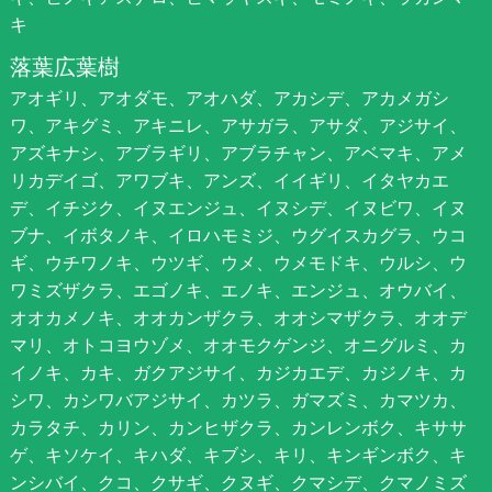
キ
落葉広葉樹
アオギリ、アオダモ、アオハダ、アカシデ、アカメガシ
ワ、アキグミ、アキニレ、アサガラ、アサダ、アジサイ、
アズキナシ、アブラギリ、アブラチャン、アベマキ、アメ
リカデイゴ、アワブキ、アンズ、イイギリ、イタヤカエ
デ、イチジク、イヌエンジュ、イヌシデ、イヌビワ、イヌ
ブナ、イボタノキ、イロハモミジ、ウグイスカグラ、ウコ
ギ、ウチワノキ、ウツギ、ウメ、ウメモドキ、ウルシ、ウ
ワミズザクラ、エゴノキ、エノキ、エンジュ、オウバイ、
オオカメノキ、オオカンザクラ、オオシマザクラ、オオデ
マリ、オトコヨウゾメ、オオモクゲンジ、オニグルミ、カ
イノキ、カキ、ガクアジサイ、カジカエデ、カジノキ、カ
シワ、カシワバアジサイ、カツラ、ガマズミ、カマツカ、
カラタチ、カリン、カンヒザクラ、カンレンボク、キササ
ゲ、キソケイ、キハダ、キブシ、キリ、キンギンボク、キ
ンシバイ、クコ、クサギ、クヌギ、クマシデ、クマノミズ