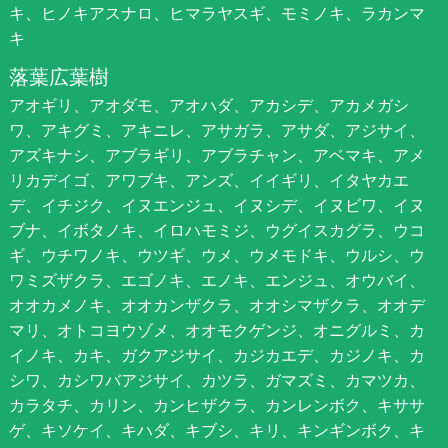
キ、ヒノキアスナロ、ヒマラヤスギ、モミノキ、ラカンマ
キ
落葉広葉樹
アオギリ、アオダモ、アオハダ、アカシデ、アカメガシ
ワ、アキグミ、アキニレ、アサガラ、アサダ、アジサイ、
アズキナシ、アブラギリ、アブラチャン、アベマキ、アメ
リカデイゴ、アワブキ、アンズ、イイギリ、イタヤカエ
デ、イチジク、イヌエンジュ、イヌシデ、イヌビワ、イヌ
ブナ、イボタノキ、イロハモミジ、ウグイスカグラ、ウコ
ギ、ウチワノキ、ウツギ、ウメ、ウメモドキ、ウルシ、ウ
ワミズザクラ、エゴノキ、エノキ、エンジュ、オウバイ、
オオカメノキ、オオカンザクラ、オオシマザクラ、オオデ
マリ、オトコヨウゾメ、オオモクゲンジ、オニグルミ、カ
イノキ、カキ、ガクアジサイ、カジカエデ、カジノキ、カ
シワ、カシワバアジサイ、カツラ、ガマズミ、カマツカ、
カラタチ、カリン、カンヒザクラ、カンレンボク、キササ
ゲ、キソケイ、キハダ、キブシ、キリ、キンギンボク、キ