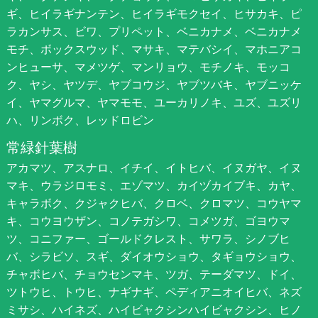
ギ、ヒイラギナンテン、ヒイラギモクセイ、ヒサカキ、ピ
ラカンサス、ビワ、プリペット、ベニカナメ、ベニカナメ
モチ、ボックスウッド、マサキ、マテバシイ、マホニアコ
ンヒューサ、マメツゲ、マンリョウ、モチノキ、モッコ
ク、ヤシ、ヤツデ、ヤブコウジ、ヤブツバキ、ヤブニッケ
イ、ヤマグルマ、ヤマモモ、ユーカリノキ、ユズ、ユズリ
ハ、リンボク、レッドロビン
常緑針葉樹
アカマツ、アスナロ、イチイ、イトヒバ、イヌガヤ、イヌ
マキ、ウラジロモミ、エゾマツ、カイヅカイブキ、カヤ、
キャラボク、クジャクヒバ、クロベ、クロマツ、コウヤマ
キ、コウヨウザン、コノテガシワ、コメツガ、ゴヨウマ
ツ、コニファー、ゴールドクレスト、サワラ、シノブヒ
バ、シラビソ、スギ、ダイオウショウ、タギョウショウ、
チャボヒバ、チョウセンマキ、ツガ、テーダマツ、ドイ、
ツトウヒ、トウヒ、ナギナギ、ペディアニオイヒバ、ネズ
ミサシ、ハイネズ、ハイビャクシンハイビャクシン、ヒノ