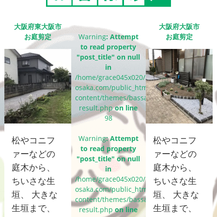
大阪府東大阪市
大阪府大阪市
お庭剪定
Warning
: Attempt
お庭剪定
to read property
"post_title" on null
in
/home/grace045x020/bassaigroup-
osaka.com/public_html/wp-
content/themes/bassai_cms/single-
result.php
on line
98
Warning
: Attempt
松やコニフ
松やコニフ
to read property
ァーなどの
ァーなどの
"post_title" on null
庭木から、
庭木から、
in
/home/grace045x020/bassaigroup-
ちいさな生
ちいさな生
osaka.com/public_html/wp-
垣、 大きな
垣、 大きな
content/themes/bassai_cms/single-
生垣まで、
生垣まで、
result.php
on line