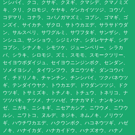
ンシバイ、クコ、クサギ、クヌギ、クマシデ、クマノミズ
キ、クリ、クロモジ、ケヤキ、ゲンカイツツジ、コウゾ、
コデマリ、コナラ、コバノガマズミ、コブシ、ゴマギ、ゴ
ンズイ、サイカチ、ザクロ、サトウカエデ、サラサドウダ
ン、サルスベリ、サワグルミ、サワフタギ、サンザシ、サ
ンシュユ、サンショウ、シジミバナ、シダレヤナギ、シデ
コブシ、シナノキ、シモツケ、ジューンベリー、シラカ
バ、シラキ、シロモジ、ズミ、スモモ、スモークツリー、
セイヨウボダイジュ、セイヨウニンジンボク、センダン、
ソメイヨシノ、タイワンフウ、タニウツギ、ダンコウバ
イ、チドリノキ、チャンチン、チンシバイ、ツクバネウツ
ギ、テンダイウヤク、トウカエデ、ドウダンツツジ、ドク
ウツギ、トサミズキ、トチノキ、トチュウ、トネリコ、ナ
ツツバキ、ナツメ、ナツハゼ、ナナカマド、ナンキンハ
ゼ、ニガキ、ニシキギ、ニセアカシア、ニワウメ、ニワウ
ルシ、ニワトコ、ヌルデ、ネジキ、ネムノキ、ノリウツ
ギ、ハウチワカエデ、ハクウンボク、ハコネウツギ、ハゼ
ノキ、ハナイカダ、ハナカイドウ、ハナズオウ、ハナノ