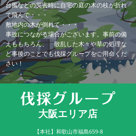
台風などの災害時に自宅の庭の木の枝が折れ
て飛んで・・・
敷地内の木が倒れて・・・
事故につながる場合がございます。事前の備
えももちろん、 散乱した木々や草の処理な
ど事後のことでも伐採グループをご用命くだ
さい！
大阪エリア店
【本社】和歌山市福島659-8