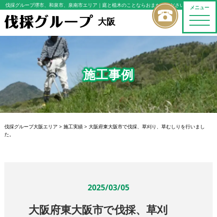
伐採グループ堺市、和泉市、泉南市エリア
｜庭と植木のことならおまかせください
メニュー
toggle
大阪
naviga
施工事例
伐採グループ大阪エリア
>
施工実績
>
大阪府東大阪市で伐採、草刈り、草むしりを行いまし
た。
2025/03/05
大阪府東大阪市で伐採、草刈