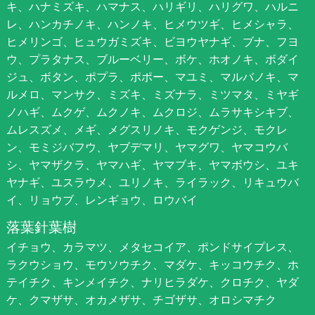
キ、ハナミズキ、ハマナス、ハリギリ、ハリグワ、ハルニ
レ、ハンカチノキ、ハンノキ、ヒメウツギ、ヒメシャラ、
ヒメリンゴ、ヒュウガミズキ、ビヨウヤナギ、ブナ、フヨ
ウ、プラタナス、ブルーベリー、ボケ、ホオノキ、ボダイ
ジュ、ボタン、ポプラ、ポポー、マユミ、マルバノキ、マ
ルメロ、マンサク、ミズキ、ミズナラ、ミツマタ、ミヤギ
ノハギ、ムクゲ、ムクノキ、ムクロジ、ムラサキシキブ、
ムレスズメ、メギ、メグスリノキ、モクゲンジ、モクレ
ン、モミジバフウ、ヤブデマリ、ヤマグワ、ヤマコウバ
シ、ヤマザクラ、ヤマハギ、ヤマブキ、ヤマボウシ、ユキ
ヤナギ、ユスラウメ、ユリノキ、ライラック、リキュウバ
イ、リョウブ、レンギョウ、ロウバイ
落葉針葉樹
イチョウ、カラマツ、メタセコイア、ポンドサイプレス、
ラクウショウ、モウソウチク、マダケ、キッコウチク、ホ
テイチク、キンメイチク、ナリヒラダケ、クロチク、ヤダ
ケ、クマザサ、オカメザサ、チゴザサ、オロシマチク