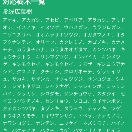
対応樹木一覧
常緑広葉樹
アオキ、アカガシ、アセビ、アベリア、アラカシ、アリド
オシ、イスノキ、イヌツゲ、ウバメガシ、ウラジロガシ、
エゾユズリハ、オオムラサキツツジ、オガタマノキ、オタ
フクナンテン、オリーブ、カクレミノ、カゴノキ、カナメ
モチ、カラタチバナ、カラタネオガタマ、カンツバキ、キ
ョウチクトウ、キリシマツツジ、ギンバイカ、キンメツ
ゲ、キンモクセイ、ギンモクセイ、ミモザ、ギンヨウアカ
シア、クスノキ、クチナシ、クロガネモチ、ゲッケイジ
ュ、サカキ、サザンカ、サツキツツジ、サンゴジュ、シキ
ミ、シマトネリコ、シャクナゲ、シャシャンポ、シャリン
バイ、シラカシ、シロダモ、ジンチョウゲ、スダジイ、セ
イヨウバクチノキ、センリョウ、ソヨゴ、タイサンボク、
タチカンツバキ、タブノキ、タラヨウ、チャノキ、ツゲ、
トウネズミモチ、トキワマンサク、トベラ、ナナミノキ、
ナワシログミ、ナンテン、ニッケイ、ネズミモチ、ハイノ
キ、バクチノキ、ハクチョウゲ、ハマヒサカキ、ヒイラ