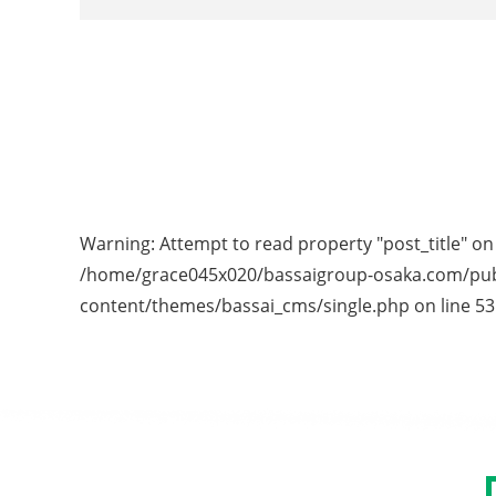
Warning
: Attempt to read property "post_title" on 
/home/grace045x020/bassaigroup-osaka.com/pub
content/themes/bassai_cms/single.php
on line
53