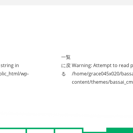
一覧
string in
に戻
Warning
: Attempt to read p
lic_html/wp-
る
/home/grace045x020/bassa
content/themes/bassai_cm