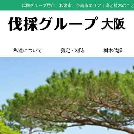
伐採グループ堺市、和泉市、泉南市エリア
｜庭と植木のこ
大阪
私達について
剪定・刈込
樹木伐採