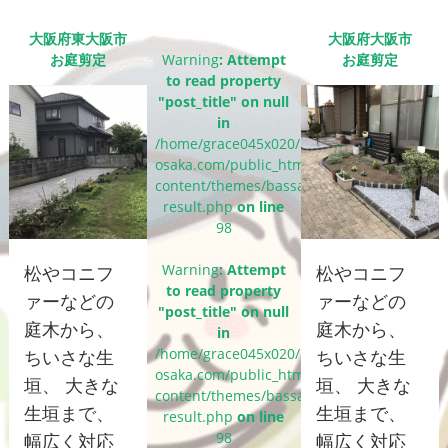
大阪府東大阪市
大阪府大阪市
お庭剪定
Warning
: Attempt
お庭剪定
to read property
"post_title" on null
in
/home/grace045x020/bassaigroup-
osaka.com/public_html/wp-
content/themes/bassai_cms/single-
result.php
on line
98
Warning
: Attempt
松やコニフ
松やコニフ
to read property
ァーなどの
ァーなどの
"post_title" on null
庭木から、
庭木から、
in
/home/grace045x020/bassaigroup-
ちいさな生
ちいさな生
osaka.com/public_html/wp-
垣、 大きな
垣、 大きな
content/themes/bassai_cms/single-
生垣まで、
生垣まで、
result.php
on line
98
幅広く対応
幅広く対応