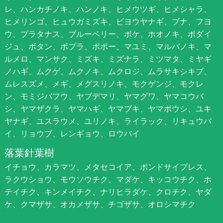
レ、ハンカチノキ、ハンノキ、ヒメウツギ、ヒメシャラ、
ヒメリンゴ、ヒュウガミズキ、ビヨウヤナギ、ブナ、フヨ
ウ、プラタナス、ブルーベリー、ボケ、ホオノキ、ボダイ
ジュ、ボタン、ポプラ、ポポー、マユミ、マルバノキ、マ
ルメロ、マンサク、ミズキ、ミズナラ、ミツマタ、ミヤギ
ノハギ、ムクゲ、ムクノキ、ムクロジ、ムラサキシキブ、
ムレスズメ、メギ、メグスリノキ、モクゲンジ、モクレ
ン、モミジバフウ、ヤブデマリ、ヤマグワ、ヤマコウバ
シ、ヤマザクラ、ヤマハギ、ヤマブキ、ヤマボウシ、ユキ
ヤナギ、ユスラウメ、ユリノキ、ライラック、リキュウバ
イ、リョウブ、レンギョウ、ロウバイ
落葉針葉樹
イチョウ、カラマツ、メタセコイア、ポンドサイプレス、
ラクウショウ、モウソウチク、マダケ、キッコウチク、ホ
テイチク、キンメイチク、ナリヒラダケ、クロチク、ヤダ
ケ、クマザサ、オカメザサ、チゴザサ、オロシマチク