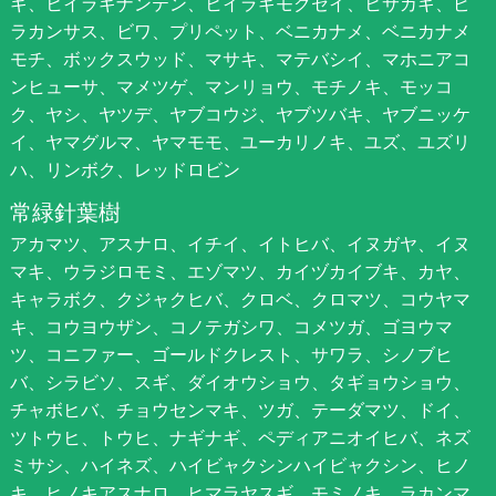
ギ、ヒイラギナンテン、ヒイラギモクセイ、ヒサカキ、ピ
ラカンサス、ビワ、プリペット、ベニカナメ、ベニカナメ
モチ、ボックスウッド、マサキ、マテバシイ、マホニアコ
ンヒューサ、マメツゲ、マンリョウ、モチノキ、モッコ
ク、ヤシ、ヤツデ、ヤブコウジ、ヤブツバキ、ヤブニッケ
イ、ヤマグルマ、ヤマモモ、ユーカリノキ、ユズ、ユズリ
ハ、リンボク、レッドロビン
常緑針葉樹
アカマツ、アスナロ、イチイ、イトヒバ、イヌガヤ、イヌ
マキ、ウラジロモミ、エゾマツ、カイヅカイブキ、カヤ、
キャラボク、クジャクヒバ、クロベ、クロマツ、コウヤマ
キ、コウヨウザン、コノテガシワ、コメツガ、ゴヨウマ
ツ、コニファー、ゴールドクレスト、サワラ、シノブヒ
バ、シラビソ、スギ、ダイオウショウ、タギョウショウ、
チャボヒバ、チョウセンマキ、ツガ、テーダマツ、ドイ、
ツトウヒ、トウヒ、ナギナギ、ペディアニオイヒバ、ネズ
ミサシ、ハイネズ、ハイビャクシンハイビャクシン、ヒノ
キ、ヒノキアスナロ、ヒマラヤスギ、モミノキ、ラカンマ