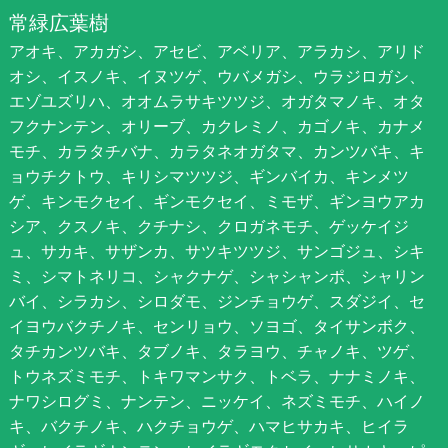
常緑広葉樹
アオキ、アカガシ、アセビ、アベリア、アラカシ、アリド
オシ、イスノキ、イヌツゲ、ウバメガシ、ウラジロガシ、
エゾユズリハ、オオムラサキツツジ、オガタマノキ、オタ
フクナンテン、オリーブ、カクレミノ、カゴノキ、カナメ
モチ、カラタチバナ、カラタネオガタマ、カンツバキ、キ
ョウチクトウ、キリシマツツジ、ギンバイカ、キンメツ
ゲ、キンモクセイ、ギンモクセイ、ミモザ、ギンヨウアカ
シア、クスノキ、クチナシ、クロガネモチ、ゲッケイジ
ュ、サカキ、サザンカ、サツキツツジ、サンゴジュ、シキ
ミ、シマトネリコ、シャクナゲ、シャシャンポ、シャリン
バイ、シラカシ、シロダモ、ジンチョウゲ、スダジイ、セ
イヨウバクチノキ、センリョウ、ソヨゴ、タイサンボク、
タチカンツバキ、タブノキ、タラヨウ、チャノキ、ツゲ、
トウネズミモチ、トキワマンサク、トベラ、ナナミノキ、
ナワシログミ、ナンテン、ニッケイ、ネズミモチ、ハイノ
キ、バクチノキ、ハクチョウゲ、ハマヒサカキ、ヒイラ