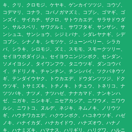
キ、クリ、クロモジ、ケヤキ、ゲンカイツツジ、コウゾ、
コデマリ、コナラ、コバノガマズミ、コブシ、ゴマギ、ゴ
ンズイ、サイカチ、ザクロ、サトウカエデ、サラサドウダ
ン、サルスベリ、サワグルミ、サワフタギ、サンザシ、サ
ンシュユ、サンショウ、シジミバナ、シダレヤナギ、シデ
コブシ、シナノキ、シモツケ、ジューンベリー、シラカ
バ、シラキ、シロモジ、ズミ、スモモ、スモークツリー、
セイヨウボダイジュ、セイヨウニンジンボク、センダン、
ソメイヨシノ、タイワンフウ、タニウツギ、ダンコウバ
イ、チドリノキ、チャンチン、チンシバイ、ツクバネウツ
ギ、テンダイウヤク、トウカエデ、ドウダンツツジ、ドク
ウツギ、トサミズキ、トチノキ、トチュウ、トネリコ、ナ
ツツバキ、ナツメ、ナツハゼ、ナナカマド、ナンキンハ
ゼ、ニガキ、ニシキギ、ニセアカシア、ニワウメ、ニワウ
ルシ、ニワトコ、ヌルデ、ネジキ、ネムノキ、ノリウツ
ギ、ハウチワカエデ、ハクウンボク、ハコネウツギ、ハゼ
ノキ、ハナイカダ、ハナカイドウ、ハナズオウ、ハナノ
キ、ハナミズキ、ハマナス、ハリギリ、ハリグワ、ハルニ