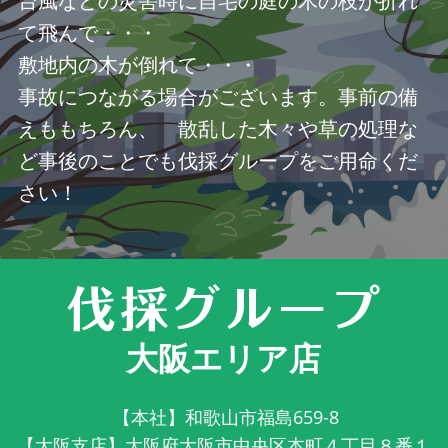
台風などの災害時に自宅の庭の木の枝が折れ
て飛んで・・・
敷地内の木が倒れて・・・
事故につながる場合がございます。事前の備
えももちろん、 散乱した木々や草の処理な
ど事後のことでも伐採グループをご用命くだ
さい！
大阪エリア店
【本社】和歌山市福島659-8
【大阪支店】大阪府大阪市中央区本町４丁目８番１