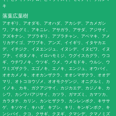
キ
落葉広葉樹
アオギリ、アオダモ、アオハダ、アカシデ、アカメガシ
ワ、アキグミ、アキニレ、アサガラ、アサダ、アジサイ、
アズキナシ、アブラギリ、アブラチャン、アベマキ、アメ
リカデイゴ、アワブキ、アンズ、イイギリ、イタヤカエ
デ、イチジク、イヌエンジュ、イヌシデ、イヌビワ、イヌ
ブナ、イボタノキ、イロハモミジ、ウグイスカグラ、ウコ
ギ、ウチワノキ、ウツギ、ウメ、ウメモドキ、ウルシ、ウ
ワミズザクラ、エゴノキ、エノキ、エンジュ、オウバイ、
オオカメノキ、オオカンザクラ、オオシマザクラ、オオデ
マリ、オトコヨウゾメ、オオモクゲンジ、オニグルミ、カ
イノキ、カキ、ガクアジサイ、カジカエデ、カジノキ、カ
シワ、カシワバアジサイ、カツラ、ガマズミ、カマツカ、
カラタチ、カリン、カンヒザクラ、カンレンボク、キササ
ゲ、キソケイ、キハダ、キブシ、キリ、キンギンボク、キ
ンシバイ、クコ、クサギ、クヌギ、クマシデ、クマノミズ