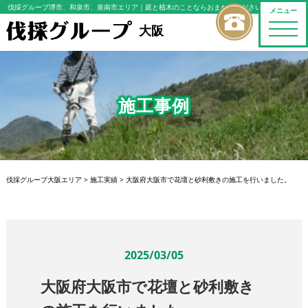
伐採グループ堺市、和泉市、泉南市エリア
｜庭と植木のことならおまかせください
メニュー
toggle
大阪
naviga
施工事例
伐採グループ大阪エリア
>
施工実績
>
大阪府大阪市で花壇と砂利敷きの施工を行いました。
2025/03/05
大阪府大阪市で花壇と砂利敷き