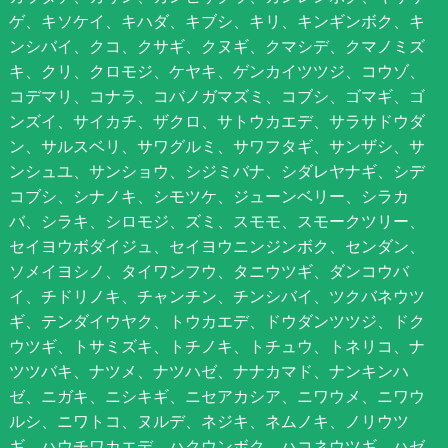
ゲ、キソケイ、キハダ、キブシ、キリ、キンギンボク、キ
ンシバイ、クコ、クサギ、クヌギ、クマシデ、クマノミズ
キ、クリ、クロモジ、ケヤキ、ゲンカイツツジ、コウゾ、
コデマリ、コナラ、コバノガマズミ、コブシ、ゴマギ、ゴ
ンズイ、サイカチ、ザクロ、サトウカエデ、サラサドウダ
ン、サルスベリ、サワグルミ、サワフタギ、サンザシ、サ
ンシュユ、サンショウ、シジミバナ、シダレヤナギ、シデ
コブシ、シナノキ、シモツケ、ジューンベリー、シラカ
バ、シラキ、シロモジ、ズミ、スモモ、スモークツリー、
セイヨウボダイジュ、セイヨウニンジンボク、センダン、
ソメイヨシノ、タイワンフウ、タニウツギ、ダンコウバ
イ、チドリノキ、チャンチン、チンシバイ、ツクバネウツ
ギ、テンダイウヤク、トウカエデ、ドウダンツツジ、ドク
ウツギ、トサミズキ、トチノキ、トチュウ、トネリコ、ナ
ツツバキ、ナツメ、ナツハゼ、ナナカマド、ナンキンハ
ゼ、ニガキ、ニシキギ、ニセアカシア、ニワウメ、ニワウ
ルシ、ニワトコ、ヌルデ、ネジキ、ネムノキ、ノリウツ
ギ、ハウチワカエデ、ハクウンボク、ハコネウツギ、ハゼ