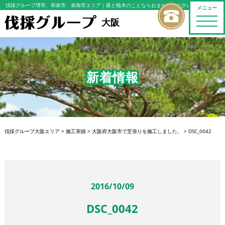
伐採グループ堺市、和泉市、泉南市エリア
｜庭と植木のことならおまかせください
メニュー
toggle
大阪
naviga
新着情報
伐採グループ大阪エリア
>
施工実績
>
大阪府大阪市で芝張りを施工しました。
>
DSC_0042
2016/10/09
DSC_0042