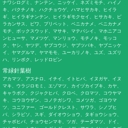
ナワシログミ、ナンテン、ニッケイ、ネズミモチ、ハイノ
キ、バクチノキ、ハクチョウゲ、ハマヒサカキ、ヒイラ
ギ、ヒイラギナンテン、ヒイラギモクセイ、ヒサカキ、ピ
ラカンサス、ビワ、プリペット、ベニカナメ、ベニカナメ
モチ、ボックスウッド、マサキ、マテバシイ、マホニアコ
ンヒューサ、マメツゲ、マンリョウ、モチノキ、モッコ
ク、ヤシ、ヤツデ、ヤブコウジ、ヤブツバキ、ヤブニッケ
イ、ヤマグルマ、ヤマモモ、ユーカリノキ、ユズ、ユズリ
ハ、リンボク、レッドロビン
常緑針葉樹
アカマツ、アスナロ、イチイ、イトヒバ、イヌガヤ、イヌ
マキ、ウラジロモミ、エゾマツ、カイヅカイブキ、カヤ、
キャラボク、クジャクヒバ、クロベ、クロマツ、コウヤマ
キ、コウヨウザン、コノテガシワ、コメツガ、ゴヨウマ
ツ、コニファー、ゴールドクレスト、サワラ、シノブヒ
バ、シラビソ、スギ、ダイオウショウ、タギョウショウ、
チャボヒバ、チョウセンマキ、ツガ、テーダマツ、ドイ、