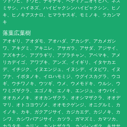
ツトウヒ、トウヒ、ナギナギ、ペディアニオイヒバ、ネズ
ミサシ、ハイネズ、ハイビャクシンハイビャクシン、ヒノ
キ、ヒノキアスナロ、ヒマラヤスギ、モミノキ、ラカンマ
キ
落葉広葉樹
アオギリ、アオダモ、アオハダ、アカシデ、アカメガシ
ワ、アキグミ、アキニレ、アサガラ、アサダ、アジサイ、
アズキナシ、アブラギリ、アブラチャン、アベマキ、アメ
リカデイゴ、アワブキ、アンズ、イイギリ、イタヤカエ
デ、イチジク、イヌエンジュ、イヌシデ、イヌビワ、イヌ
ブナ、イボタノキ、イロハモミジ、ウグイスカグラ、ウコ
ギ、ウチワノキ、ウツギ、ウメ、ウメモドキ、ウルシ、ウ
ワミズザクラ、エゴノキ、エノキ、エンジュ、オウバイ、
オオカメノキ、オオカンザクラ、オオシマザクラ、オオデ
マリ、オトコヨウゾメ、オオモクゲンジ、オニグルミ、カ
イノキ、カキ、ガクアジサイ、カジカエデ、カジノキ、カ
シワ、カシワバアジサイ、カツラ、ガマズミ、カマツカ、
カラタチ、カリン、カンヒザクラ、カンレンボク、キササ