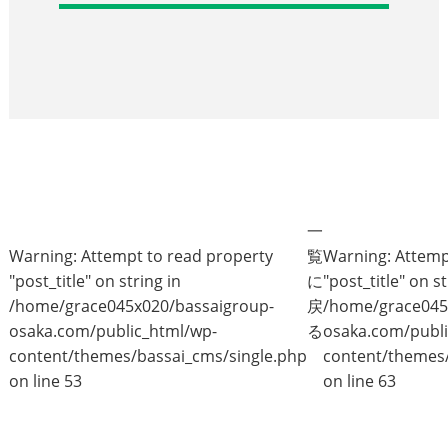
一
Warning
: Attempt to read property
覧
Warning
: Attem
"post_title" on string in
に
"post_title" on st
/home/grace045x020/bassaigroup-
戻
/home/grace045
osaka.com/public_html/wp-
る
osaka.com/publi
content/themes/bassai_cms/single.php
content/themes/
on line
53
on line
63