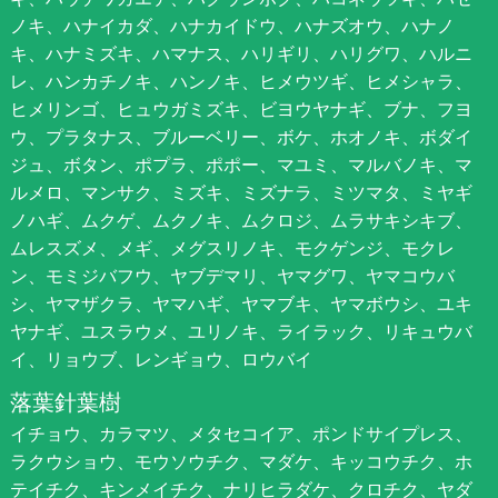
ノキ、ハナイカダ、ハナカイドウ、ハナズオウ、ハナノ
キ、ハナミズキ、ハマナス、ハリギリ、ハリグワ、ハルニ
レ、ハンカチノキ、ハンノキ、ヒメウツギ、ヒメシャラ、
ヒメリンゴ、ヒュウガミズキ、ビヨウヤナギ、ブナ、フヨ
ウ、プラタナス、ブルーベリー、ボケ、ホオノキ、ボダイ
ジュ、ボタン、ポプラ、ポポー、マユミ、マルバノキ、マ
ルメロ、マンサク、ミズキ、ミズナラ、ミツマタ、ミヤギ
ノハギ、ムクゲ、ムクノキ、ムクロジ、ムラサキシキブ、
ムレスズメ、メギ、メグスリノキ、モクゲンジ、モクレ
ン、モミジバフウ、ヤブデマリ、ヤマグワ、ヤマコウバ
シ、ヤマザクラ、ヤマハギ、ヤマブキ、ヤマボウシ、ユキ
ヤナギ、ユスラウメ、ユリノキ、ライラック、リキュウバ
イ、リョウブ、レンギョウ、ロウバイ
落葉針葉樹
イチョウ、カラマツ、メタセコイア、ポンドサイプレス、
ラクウショウ、モウソウチク、マダケ、キッコウチク、ホ
テイチク、キンメイチク、ナリヒラダケ、クロチク、ヤダ