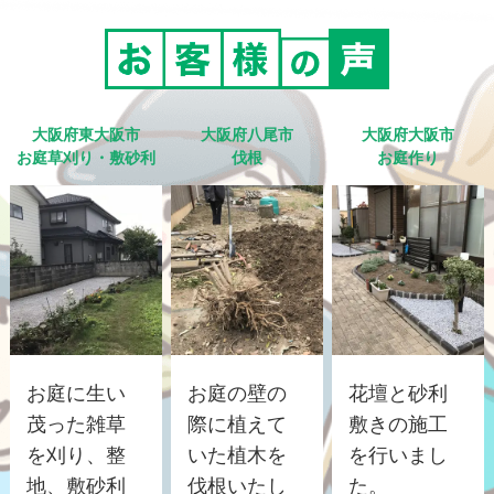
大阪府東大阪市
大阪府八尾市
大阪府大阪市
お庭草刈り・敷砂利
伐根
お庭作り
お庭に生い
お庭の壁の
花壇と砂利
茂った雑草
際に植えて
敷きの施工
を刈り、整
いた植木を
を行いまし
地、敷砂利
伐根いたし
た。