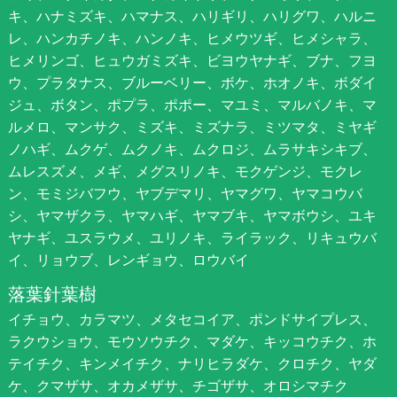
キ、ハナミズキ、ハマナス、ハリギリ、ハリグワ、ハルニ
レ、ハンカチノキ、ハンノキ、ヒメウツギ、ヒメシャラ、
ヒメリンゴ、ヒュウガミズキ、ビヨウヤナギ、ブナ、フヨ
ウ、プラタナス、ブルーベリー、ボケ、ホオノキ、ボダイ
ジュ、ボタン、ポプラ、ポポー、マユミ、マルバノキ、マ
ルメロ、マンサク、ミズキ、ミズナラ、ミツマタ、ミヤギ
ノハギ、ムクゲ、ムクノキ、ムクロジ、ムラサキシキブ、
ムレスズメ、メギ、メグスリノキ、モクゲンジ、モクレ
ン、モミジバフウ、ヤブデマリ、ヤマグワ、ヤマコウバ
シ、ヤマザクラ、ヤマハギ、ヤマブキ、ヤマボウシ、ユキ
ヤナギ、ユスラウメ、ユリノキ、ライラック、リキュウバ
イ、リョウブ、レンギョウ、ロウバイ
落葉針葉樹
イチョウ、カラマツ、メタセコイア、ポンドサイプレス、
ラクウショウ、モウソウチク、マダケ、キッコウチク、ホ
テイチク、キンメイチク、ナリヒラダケ、クロチク、ヤダ
ケ、クマザサ、オカメザサ、チゴザサ、オロシマチク