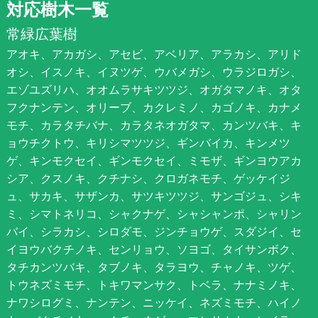
対応樹木一覧
常緑広葉樹
アオキ、アカガシ、アセビ、アベリア、アラカシ、アリド
オシ、イスノキ、イヌツゲ、ウバメガシ、ウラジロガシ、
エゾユズリハ、オオムラサキツツジ、オガタマノキ、オタ
フクナンテン、オリーブ、カクレミノ、カゴノキ、カナメ
モチ、カラタチバナ、カラタネオガタマ、カンツバキ、キ
ョウチクトウ、キリシマツツジ、ギンバイカ、キンメツ
ゲ、キンモクセイ、ギンモクセイ、ミモザ、ギンヨウアカ
シア、クスノキ、クチナシ、クロガネモチ、ゲッケイジ
ュ、サカキ、サザンカ、サツキツツジ、サンゴジュ、シキ
ミ、シマトネリコ、シャクナゲ、シャシャンポ、シャリン
バイ、シラカシ、シロダモ、ジンチョウゲ、スダジイ、セ
イヨウバクチノキ、センリョウ、ソヨゴ、タイサンボク、
タチカンツバキ、タブノキ、タラヨウ、チャノキ、ツゲ、
トウネズミモチ、トキワマンサク、トベラ、ナナミノキ、
ナワシログミ、ナンテン、ニッケイ、ネズミモチ、ハイノ