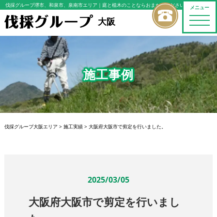
伐採グループ堺市、和泉市、泉南市エリア
｜庭と植木のことならおまかせください
メニュー
toggle
大阪
naviga
施工事例
伐採グループ大阪エリア
>
施工実績
>
大阪府大阪市で剪定を行いました。
2025/03/05
大阪府大阪市で剪定を行いまし