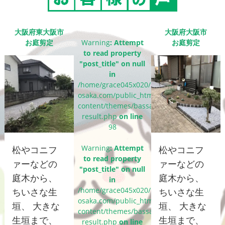
大阪府東大阪市
大阪府大阪市
お庭剪定
Warning
: Attempt
お庭剪定
to read property
"post_title" on null
in
/home/grace045x020/bassaigroup-
osaka.com/public_html/wp-
content/themes/bassai_cms/single-
result.php
on line
98
Warning
: Attempt
松やコニフ
松やコニフ
to read property
ァーなどの
ァーなどの
"post_title" on null
庭木から、
庭木から、
in
/home/grace045x020/bassaigroup-
ちいさな生
ちいさな生
osaka.com/public_html/wp-
垣、 大きな
垣、 大きな
content/themes/bassai_cms/single-
生垣まで、
生垣まで、
result.php
on line