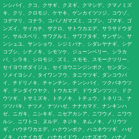
ンシバイ、クコ、クサギ、クヌギ、クマシデ、クマノミズ
キ、クリ、クロモジ、ケヤキ、ゲンカイツツジ、コウゾ、
コデマリ、コナラ、コバノガマズミ、コブシ、ゴマギ、ゴ
ンズイ、サイカチ、ザクロ、サトウカエデ、サラサドウダ
ン、サルスベリ、サワグルミ、サワフタギ、サンザシ、サ
ンシュユ、サンショウ、シジミバナ、シダレヤナギ、シデ
コブシ、シナノキ、シモツケ、ジューンベリー、シラカ
バ、シラキ、シロモジ、ズミ、スモモ、スモークツリー、
セイヨウボダイジュ、セイヨウニンジンボク、センダン、
ソメイヨシノ、タイワンフウ、タニウツギ、ダンコウバ
イ、チドリノキ、チャンチン、チンシバイ、ツクバネウツ
ギ、テンダイウヤク、トウカエデ、ドウダンツツジ、ドク
ウツギ、トサミズキ、トチノキ、トチュウ、トネリコ、ナ
ツツバキ、ナツメ、ナツハゼ、ナナカマド、ナンキンハ
ゼ、ニガキ、ニシキギ、ニセアカシア、ニワウメ、ニワウ
ルシ、ニワトコ、ヌルデ、ネジキ、ネムノキ、ノリウツ
ギ、ハウチワカエデ、ハクウンボク、ハコネウツギ、ハゼ
ノキ、ハナイカダ、ハナカイドウ、ハナズオウ、ハナノ