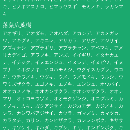
キ、ヒノキアスナロ、ヒマラヤスギ、モミノキ、ラカンマ
キ
落葉広葉樹
アオギリ、アオダモ、アオハダ、アカシデ、アカメガシ
ワ、アキグミ、アキニレ、アサガラ、アサダ、アジサイ、
アズキナシ、アブラギリ、アブラチャン、アベマキ、アメ
リカデイゴ、アワブキ、アンズ、イイギリ、イタヤカエ
デ、イチジク、イヌエンジュ、イヌシデ、イヌビワ、イヌ
ブナ、イボタノキ、イロハモミジ、ウグイスカグラ、ウコ
ギ、ウチワノキ、ウツギ、ウメ、ウメモドキ、ウルシ、ウ
ワミズザクラ、エゴノキ、エノキ、エンジュ、オウバイ、
オオカメノキ、オオカンザクラ、オオシマザクラ、オオデ
マリ、オトコヨウゾメ、オオモクゲンジ、オニグルミ、カ
イノキ、カキ、ガクアジサイ、カジカエデ、カジノキ、カ
シワ、カシワバアジサイ、カツラ、ガマズミ、カマツカ、
カラタチ、カリン、カンヒザクラ、カンレンボク、キササ
ゲ、キソケイ、キハダ、キブシ、キリ、キンギンボク、キ