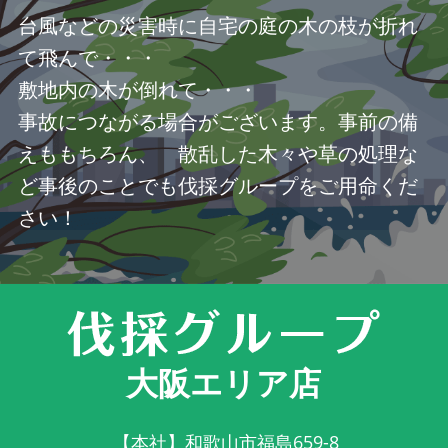
台風などの災害時に自宅の庭の木の枝が折れ
て飛んで・・・
敷地内の木が倒れて・・・
事故につながる場合がございます。事前の備
えももちろん、 散乱した木々や草の処理な
ど事後のことでも伐採グループをご用命くだ
さい！
大阪エリア店
【本社】和歌山市福島659-8