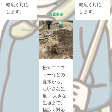
98
幅広く対応
幅広く対応
します。
します。
お庭剪定
松やコニフ
ァーなどの
庭木から、
ちいさな生
垣、 大きな
生垣まで、
幅広く対応