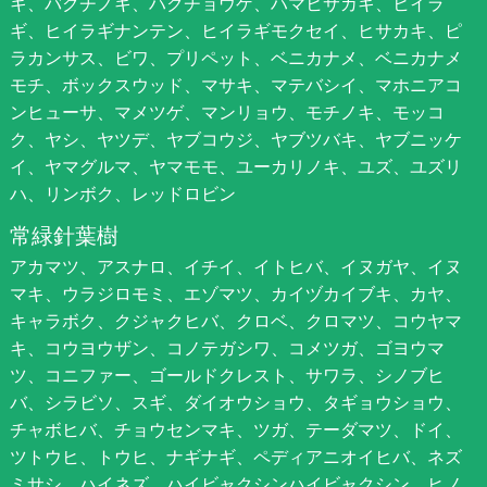
キ、バクチノキ、ハクチョウゲ、ハマヒサカキ、ヒイラ
ギ、ヒイラギナンテン、ヒイラギモクセイ、ヒサカキ、ピ
ラカンサス、ビワ、プリペット、ベニカナメ、ベニカナメ
モチ、ボックスウッド、マサキ、マテバシイ、マホニアコ
ンヒューサ、マメツゲ、マンリョウ、モチノキ、モッコ
ク、ヤシ、ヤツデ、ヤブコウジ、ヤブツバキ、ヤブニッケ
イ、ヤマグルマ、ヤマモモ、ユーカリノキ、ユズ、ユズリ
ハ、リンボク、レッドロビン
常緑針葉樹
アカマツ、アスナロ、イチイ、イトヒバ、イヌガヤ、イヌ
マキ、ウラジロモミ、エゾマツ、カイヅカイブキ、カヤ、
キャラボク、クジャクヒバ、クロベ、クロマツ、コウヤマ
キ、コウヨウザン、コノテガシワ、コメツガ、ゴヨウマ
ツ、コニファー、ゴールドクレスト、サワラ、シノブヒ
バ、シラビソ、スギ、ダイオウショウ、タギョウショウ、
チャボヒバ、チョウセンマキ、ツガ、テーダマツ、ドイ、
ツトウヒ、トウヒ、ナギナギ、ペディアニオイヒバ、ネズ
ミサシ、ハイネズ、ハイビャクシンハイビャクシン、ヒノ