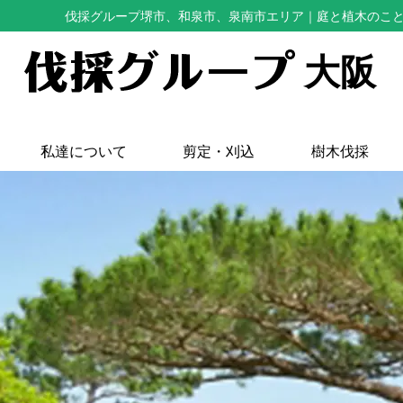
伐採グループ堺市、和泉市、泉南市エリア
｜庭と植木のこ
大阪
私達について
剪定・刈込
樹木伐採