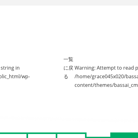
一覧
string in
に戻
Warning
: Attempt to read p
lic_html/wp-
る
/home/grace045x020/bassa
content/themes/bassai_cm