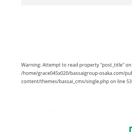
Warning
: Attempt to read property "post_title" on 
/home/grace045x020/bassaigroup-osaka.com/pub
content/themes/bassai_cms/single.php
on line
53