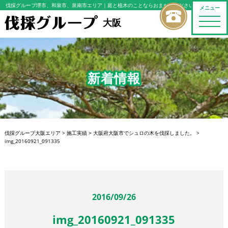
伐採グループ堺市、和泉市、泉南市エリア
｜庭と植木のことならおまかせください
メニュー
toggle
大阪
naviga
新着情報
伐採グループ大阪エリア
>
施工実績
>
大阪府大阪市でシュロの木を伐採しました。
>
img_20160921_091335
2016/09/26
img_20160921_091335