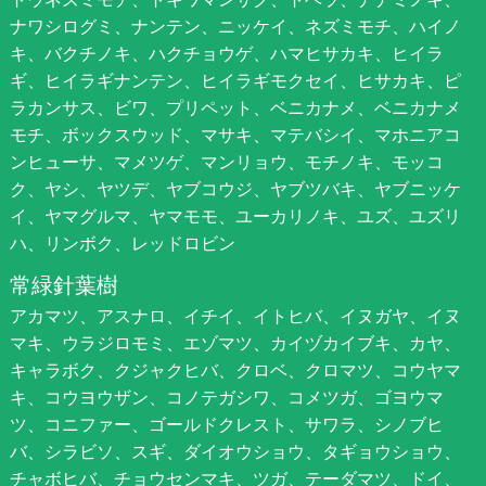
ナワシログミ、ナンテン、ニッケイ、ネズミモチ、ハイノ
キ、バクチノキ、ハクチョウゲ、ハマヒサカキ、ヒイラ
ギ、ヒイラギナンテン、ヒイラギモクセイ、ヒサカキ、ピ
ラカンサス、ビワ、プリペット、ベニカナメ、ベニカナメ
モチ、ボックスウッド、マサキ、マテバシイ、マホニアコ
ンヒューサ、マメツゲ、マンリョウ、モチノキ、モッコ
ク、ヤシ、ヤツデ、ヤブコウジ、ヤブツバキ、ヤブニッケ
イ、ヤマグルマ、ヤマモモ、ユーカリノキ、ユズ、ユズリ
ハ、リンボク、レッドロビン
常緑針葉樹
アカマツ、アスナロ、イチイ、イトヒバ、イヌガヤ、イヌ
マキ、ウラジロモミ、エゾマツ、カイヅカイブキ、カヤ、
キャラボク、クジャクヒバ、クロベ、クロマツ、コウヤマ
キ、コウヨウザン、コノテガシワ、コメツガ、ゴヨウマ
ツ、コニファー、ゴールドクレスト、サワラ、シノブヒ
バ、シラビソ、スギ、ダイオウショウ、タギョウショウ、
チャボヒバ、チョウセンマキ、ツガ、テーダマツ、ドイ、