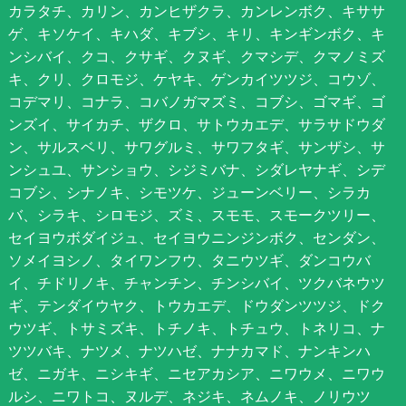
カラタチ、カリン、カンヒザクラ、カンレンボク、キササ
ゲ、キソケイ、キハダ、キブシ、キリ、キンギンボク、キ
ンシバイ、クコ、クサギ、クヌギ、クマシデ、クマノミズ
キ、クリ、クロモジ、ケヤキ、ゲンカイツツジ、コウゾ、
コデマリ、コナラ、コバノガマズミ、コブシ、ゴマギ、ゴ
ンズイ、サイカチ、ザクロ、サトウカエデ、サラサドウダ
ン、サルスベリ、サワグルミ、サワフタギ、サンザシ、サ
ンシュユ、サンショウ、シジミバナ、シダレヤナギ、シデ
コブシ、シナノキ、シモツケ、ジューンベリー、シラカ
バ、シラキ、シロモジ、ズミ、スモモ、スモークツリー、
セイヨウボダイジュ、セイヨウニンジンボク、センダン、
ソメイヨシノ、タイワンフウ、タニウツギ、ダンコウバ
イ、チドリノキ、チャンチン、チンシバイ、ツクバネウツ
ギ、テンダイウヤク、トウカエデ、ドウダンツツジ、ドク
ウツギ、トサミズキ、トチノキ、トチュウ、トネリコ、ナ
ツツバキ、ナツメ、ナツハゼ、ナナカマド、ナンキンハ
ゼ、ニガキ、ニシキギ、ニセアカシア、ニワウメ、ニワウ
ルシ、ニワトコ、ヌルデ、ネジキ、ネムノキ、ノリウツ