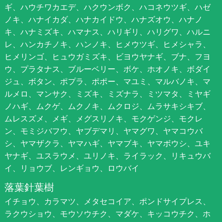
ギ、ハウチワカエデ、ハクウンボク、ハコネウツギ、ハゼ
ノキ、ハナイカダ、ハナカイドウ、ハナズオウ、ハナノ
キ、ハナミズキ、ハマナス、ハリギリ、ハリグワ、ハルニ
レ、ハンカチノキ、ハンノキ、ヒメウツギ、ヒメシャラ、
ヒメリンゴ、ヒュウガミズキ、ビヨウヤナギ、ブナ、フヨ
ウ、プラタナス、ブルーベリー、ボケ、ホオノキ、ボダイ
ジュ、ボタン、ポプラ、ポポー、マユミ、マルバノキ、マ
ルメロ、マンサク、ミズキ、ミズナラ、ミツマタ、ミヤギ
ノハギ、ムクゲ、ムクノキ、ムクロジ、ムラサキシキブ、
ムレスズメ、メギ、メグスリノキ、モクゲンジ、モクレ
ン、モミジバフウ、ヤブデマリ、ヤマグワ、ヤマコウバ
シ、ヤマザクラ、ヤマハギ、ヤマブキ、ヤマボウシ、ユキ
ヤナギ、ユスラウメ、ユリノキ、ライラック、リキュウバ
イ、リョウブ、レンギョウ、ロウバイ
落葉針葉樹
イチョウ、カラマツ、メタセコイア、ポンドサイプレス、
ラクウショウ、モウソウチク、マダケ、キッコウチク、ホ