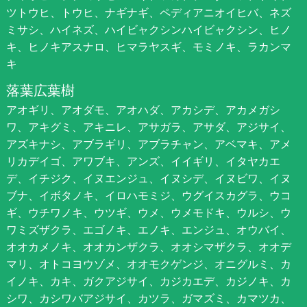
ツトウヒ、トウヒ、ナギナギ、ペディアニオイヒバ、ネズ
ミサシ、ハイネズ、ハイビャクシンハイビャクシン、ヒノ
キ、ヒノキアスナロ、ヒマラヤスギ、モミノキ、ラカンマ
キ
落葉広葉樹
アオギリ、アオダモ、アオハダ、アカシデ、アカメガシ
ワ、アキグミ、アキニレ、アサガラ、アサダ、アジサイ、
アズキナシ、アブラギリ、アブラチャン、アベマキ、アメ
リカデイゴ、アワブキ、アンズ、イイギリ、イタヤカエ
デ、イチジク、イヌエンジュ、イヌシデ、イヌビワ、イヌ
ブナ、イボタノキ、イロハモミジ、ウグイスカグラ、ウコ
ギ、ウチワノキ、ウツギ、ウメ、ウメモドキ、ウルシ、ウ
ワミズザクラ、エゴノキ、エノキ、エンジュ、オウバイ、
オオカメノキ、オオカンザクラ、オオシマザクラ、オオデ
マリ、オトコヨウゾメ、オオモクゲンジ、オニグルミ、カ
イノキ、カキ、ガクアジサイ、カジカエデ、カジノキ、カ
シワ、カシワバアジサイ、カツラ、ガマズミ、カマツカ、