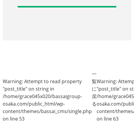
一
Warning
: Attempt to read property
覧
Warning
: Attem
"post_title" on string in
に
"post_title" on st
/home/grace045x020/bassaigroup-
戻
/home/grace045
osaka.com/public_html/wp-
る
osaka.com/publi
content/themes/bassai_cms/single.php
content/themes/
on line
53
on line
63