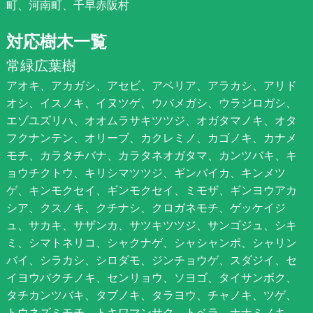
町、河南町、千早赤阪村
対応樹木一覧
常緑広葉樹
アオキ、アカガシ、アセビ、アベリア、アラカシ、アリド
オシ、イスノキ、イヌツゲ、ウバメガシ、ウラジロガシ、
エゾユズリハ、オオムラサキツツジ、オガタマノキ、オタ
フクナンテン、オリーブ、カクレミノ、カゴノキ、カナメ
モチ、カラタチバナ、カラタネオガタマ、カンツバキ、キ
ョウチクトウ、キリシマツツジ、ギンバイカ、キンメツ
ゲ、キンモクセイ、ギンモクセイ、ミモザ、ギンヨウアカ
シア、クスノキ、クチナシ、クロガネモチ、ゲッケイジ
ュ、サカキ、サザンカ、サツキツツジ、サンゴジュ、シキ
ミ、シマトネリコ、シャクナゲ、シャシャンポ、シャリン
バイ、シラカシ、シロダモ、ジンチョウゲ、スダジイ、セ
イヨウバクチノキ、センリョウ、ソヨゴ、タイサンボク、
タチカンツバキ、タブノキ、タラヨウ、チャノキ、ツゲ、
トウネズミモチ、トキワマンサク、トベラ、ナナミノキ、