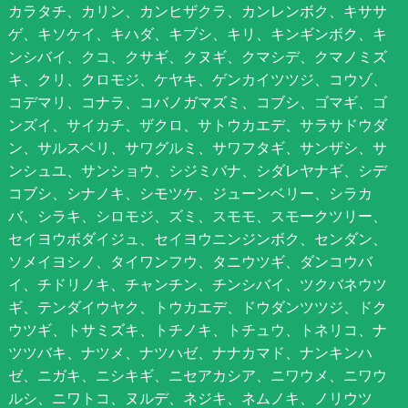
カラタチ、カリン、カンヒザクラ、カンレンボク、キササ
ゲ、キソケイ、キハダ、キブシ、キリ、キンギンボク、キ
ンシバイ、クコ、クサギ、クヌギ、クマシデ、クマノミズ
キ、クリ、クロモジ、ケヤキ、ゲンカイツツジ、コウゾ、
コデマリ、コナラ、コバノガマズミ、コブシ、ゴマギ、ゴ
ンズイ、サイカチ、ザクロ、サトウカエデ、サラサドウダ
ン、サルスベリ、サワグルミ、サワフタギ、サンザシ、サ
ンシュユ、サンショウ、シジミバナ、シダレヤナギ、シデ
コブシ、シナノキ、シモツケ、ジューンベリー、シラカ
バ、シラキ、シロモジ、ズミ、スモモ、スモークツリー、
セイヨウボダイジュ、セイヨウニンジンボク、センダン、
ソメイヨシノ、タイワンフウ、タニウツギ、ダンコウバ
イ、チドリノキ、チャンチン、チンシバイ、ツクバネウツ
ギ、テンダイウヤク、トウカエデ、ドウダンツツジ、ドク
ウツギ、トサミズキ、トチノキ、トチュウ、トネリコ、ナ
ツツバキ、ナツメ、ナツハゼ、ナナカマド、ナンキンハ
ゼ、ニガキ、ニシキギ、ニセアカシア、ニワウメ、ニワウ
ルシ、ニワトコ、ヌルデ、ネジキ、ネムノキ、ノリウツ