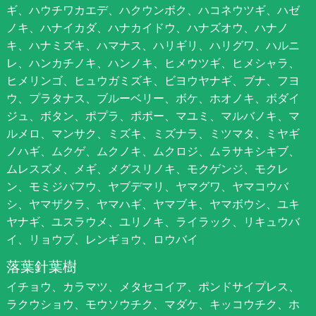
ギ、ハウチワカエデ、ハクウンボク、ハコネウツギ、ハゼ
ノキ、ハナイカダ、ハナカイドウ、ハナズオウ、ハナノ
キ、ハナミズキ、ハマナス、ハリギリ、ハリグワ、ハルニ
レ、ハンカチノキ、ハンノキ、ヒメウツギ、ヒメシャラ、
ヒメリンゴ、ヒュウガミズキ、ビヨウヤナギ、ブナ、フヨ
ウ、プラタナス、ブルーベリー、ボケ、ホオノキ、ボダイ
ジュ、ボタン、ポプラ、ポポー、マユミ、マルバノキ、マ
ルメロ、マンサク、ミズキ、ミズナラ、ミツマタ、ミヤギ
ノハギ、ムクゲ、ムクノキ、ムクロジ、ムラサキシキブ、
ムレスズメ、メギ、メグスリノキ、モクゲンジ、モクレ
ン、モミジバフウ、ヤブデマリ、ヤマグワ、ヤマコウバ
シ、ヤマザクラ、ヤマハギ、ヤマブキ、ヤマボウシ、ユキ
ヤナギ、ユスラウメ、ユリノキ、ライラック、リキュウバ
イ、リョウブ、レンギョウ、ロウバイ
落葉針葉樹
イチョウ、カラマツ、メタセコイア、ポンドサイプレス、
ラクウショウ、モウソウチク、マダケ、キッコウチク、ホ