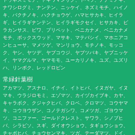
ナワシログミ、ナンテン、ニッケイ、ネズミモチ、ハイノ
キ、バクチノキ、ハクチョウゲ、ハマヒサカキ、ヒイラ
ギ、ヒイラギナンテン、ヒイラギモクセイ、ヒサカキ、ピ
ラカンサス、ビワ、プリペット、ベニカナメ、ベニカナメ
モチ、ボックスウッド、マサキ、マテバシイ、マホニアコ
ンヒューサ、マメツゲ、マンリョウ、モチノキ、モッコ
ク、ヤシ、ヤツデ、ヤブコウジ、ヤブツバキ、ヤブニッケ
イ、ヤマグルマ、ヤマモモ、ユーカリノキ、ユズ、ユズリ
ハ、リンボク、レッドロビン
常緑針葉樹
アカマツ、アスナロ、イチイ、イトヒバ、イヌガヤ、イヌ
マキ、ウラジロモミ、エゾマツ、カイヅカイブキ、カヤ、
キャラボク、クジャクヒバ、クロベ、クロマツ、コウヤマ
キ、コウヨウザン、コノテガシワ、コメツガ、ゴヨウマ
ツ、コニファー、ゴールドクレスト、サワラ、シノブヒ
バ、シラビソ、スギ、ダイオウショウ、タギョウショウ、
チャボヒバ、チョウセンマキ、ツガ、テーダマツ、ドイ、