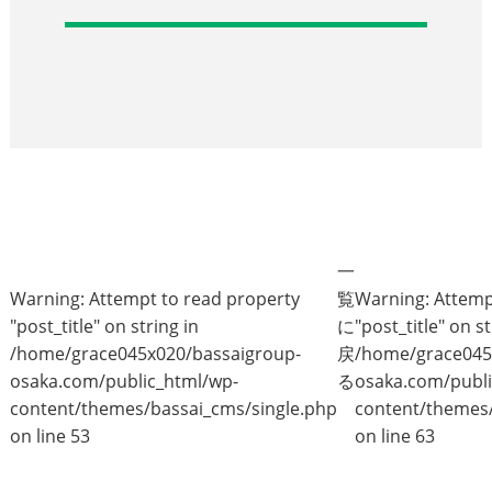
一
Warning
: Attempt to read property
覧
Warning
: Attem
"post_title" on string in
に
"post_title" on st
/home/grace045x020/bassaigroup-
戻
/home/grace045
osaka.com/public_html/wp-
る
osaka.com/publi
content/themes/bassai_cms/single.php
content/themes/
on line
53
on line
63