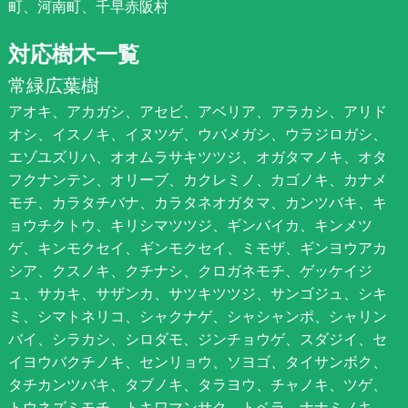
町、河南町、千早赤阪村
対応樹木一覧
常緑広葉樹
アオキ、アカガシ、アセビ、アベリア、アラカシ、アリド
オシ、イスノキ、イヌツゲ、ウバメガシ、ウラジロガシ、
エゾユズリハ、オオムラサキツツジ、オガタマノキ、オタ
フクナンテン、オリーブ、カクレミノ、カゴノキ、カナメ
モチ、カラタチバナ、カラタネオガタマ、カンツバキ、キ
ョウチクトウ、キリシマツツジ、ギンバイカ、キンメツ
ゲ、キンモクセイ、ギンモクセイ、ミモザ、ギンヨウアカ
シア、クスノキ、クチナシ、クロガネモチ、ゲッケイジ
ュ、サカキ、サザンカ、サツキツツジ、サンゴジュ、シキ
ミ、シマトネリコ、シャクナゲ、シャシャンポ、シャリン
バイ、シラカシ、シロダモ、ジンチョウゲ、スダジイ、セ
イヨウバクチノキ、センリョウ、ソヨゴ、タイサンボク、
タチカンツバキ、タブノキ、タラヨウ、チャノキ、ツゲ、
トウネズミモチ、トキワマンサク、トベラ、ナナミノキ、