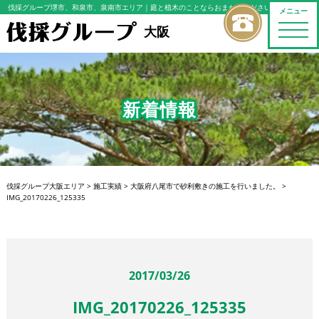
伐採グループ堺市、和泉市、泉南市エリア
｜庭と植木のことならおまかせください
メニュー
toggle
大阪
naviga
新着情報
伐採グループ大阪エリア
>
施工実績
>
大阪府八尾市で砂利敷きの施工を行いました。
>
IMG_20170226_125335
2017/03/26
IMG_20170226_125335