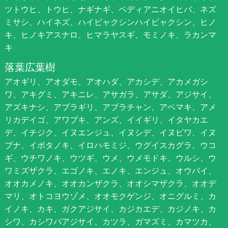
ツトウヒ、トウヒ、ナギナギ、ペディアニオイヒバ、ネズ
ミサシ、ハイネズ、ハイビャクシンハイビャクシン、ヒノ
キ、ヒノキアスナロ、ヒマラヤスギ、モミノキ、ラカンマ
キ
落葉広葉樹
アオギリ、アオダモ、アオハダ、アカシデ、アカメガシ
ワ、アキグミ、アキニレ、アサガラ、アサダ、アジサイ、
アズキナシ、アブラギリ、アブラチャン、アベマキ、アメ
リカデイゴ、アワブキ、アンズ、イイギリ、イタヤカエ
デ、イチジク、イヌエンジュ、イヌシデ、イヌビワ、イヌ
ブナ、イボタノキ、イロハモミジ、ウグイスカグラ、ウコ
ギ、ウチワノキ、ウツギ、ウメ、ウメモドキ、ウルシ、ウ
ワミズザクラ、エゴノキ、エノキ、エンジュ、オウバイ、
オオカメノキ、オオカンザクラ、オオシマザクラ、オオデ
マリ、オトコヨウゾメ、オオモクゲンジ、オニグルミ、カ
イノキ、カキ、ガクアジサイ、カジカエデ、カジノキ、カ
シワ、カシワバアジサイ、カツラ、ガマズミ、カマツカ、