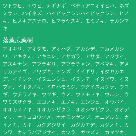
ツトウヒ、トウヒ、ナギナギ、ペディアニオイヒバ、ネズ
ミサシ、ハイネズ、ハイビャクシンハイビャクシン、ヒノ
キ、ヒノキアスナロ、ヒマラヤスギ、モミノキ、ラカンマ
キ
落葉広葉樹
アオギリ、アオダモ、アオハダ、アカシデ、アカメガシ
ワ、アキグミ、アキニレ、アサガラ、アサダ、アジサイ、
アズキナシ、アブラギリ、アブラチャン、アベマキ、アメ
リカデイゴ、アワブキ、アンズ、イイギリ、イタヤカエ
デ、イチジク、イヌエンジュ、イヌシデ、イヌビワ、イヌ
ブナ、イボタノキ、イロハモミジ、ウグイスカグラ、ウコ
ギ、ウチワノキ、ウツギ、ウメ、ウメモドキ、ウルシ、ウ
ワミズザクラ、エゴノキ、エノキ、エンジュ、オウバイ、
オオカメノキ、オオカンザクラ、オオシマザクラ、オオデ
マリ、オトコヨウゾメ、オオモクゲンジ、オニグルミ、カ
イノキ、カキ、ガクアジサイ、カジカエデ、カジノキ、カ
シワ、カシワバアジサイ、カツラ、ガマズミ、カマツカ、