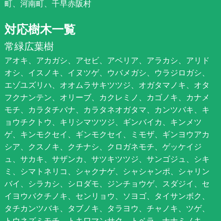
町、河南町、千早赤阪村
対応樹木一覧
常緑広葉樹
アオキ、アカガシ、アセビ、アベリア、アラカシ、アリド
オシ、イスノキ、イヌツゲ、ウバメガシ、ウラジロガシ、
エゾユズリハ、オオムラサキツツジ、オガタマノキ、オタ
フクナンテン、オリーブ、カクレミノ、カゴノキ、カナメ
モチ、カラタチバナ、カラタネオガタマ、カンツバキ、キ
ョウチクトウ、キリシマツツジ、ギンバイカ、キンメツ
ゲ、キンモクセイ、ギンモクセイ、ミモザ、ギンヨウアカ
シア、クスノキ、クチナシ、クロガネモチ、ゲッケイジ
ュ、サカキ、サザンカ、サツキツツジ、サンゴジュ、シキ
ミ、シマトネリコ、シャクナゲ、シャシャンポ、シャリン
バイ、シラカシ、シロダモ、ジンチョウゲ、スダジイ、セ
イヨウバクチノキ、センリョウ、ソヨゴ、タイサンボク、
タチカンツバキ、タブノキ、タラヨウ、チャノキ、ツゲ、
トウネズミモチ、トキワマンサク、トベラ、ナナミノキ、