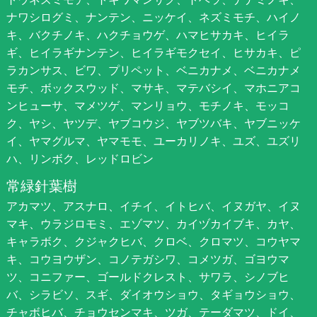
ナワシログミ、ナンテン、ニッケイ、ネズミモチ、ハイノ
キ、バクチノキ、ハクチョウゲ、ハマヒサカキ、ヒイラ
ギ、ヒイラギナンテン、ヒイラギモクセイ、ヒサカキ、ピ
ラカンサス、ビワ、プリペット、ベニカナメ、ベニカナメ
モチ、ボックスウッド、マサキ、マテバシイ、マホニアコ
ンヒューサ、マメツゲ、マンリョウ、モチノキ、モッコ
ク、ヤシ、ヤツデ、ヤブコウジ、ヤブツバキ、ヤブニッケ
イ、ヤマグルマ、ヤマモモ、ユーカリノキ、ユズ、ユズリ
ハ、リンボク、レッドロビン
常緑針葉樹
アカマツ、アスナロ、イチイ、イトヒバ、イヌガヤ、イヌ
マキ、ウラジロモミ、エゾマツ、カイヅカイブキ、カヤ、
キャラボク、クジャクヒバ、クロベ、クロマツ、コウヤマ
キ、コウヨウザン、コノテガシワ、コメツガ、ゴヨウマ
ツ、コニファー、ゴールドクレスト、サワラ、シノブヒ
バ、シラビソ、スギ、ダイオウショウ、タギョウショウ、
チャボヒバ、チョウセンマキ、ツガ、テーダマツ、ドイ、