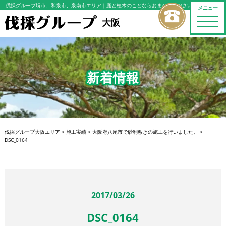
伐採グループ堺市、和泉市、泉南市エリア
｜庭と植木のことならおまかせください
メニュー
toggle
大阪
naviga
新着情報
伐採グループ大阪エリア
>
施工実績
>
大阪府八尾市で砂利敷きの施工を行いました。
>
DSC_0164
2017/03/26
DSC_0164