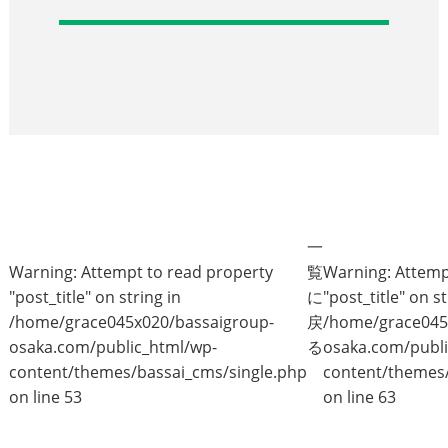
一
Warning
: Attempt to read property
覧
Warning
: Attem
"post_title" on string in
に
"post_title" on st
/home/grace045x020/bassaigroup-
戻
/home/grace045
osaka.com/public_html/wp-
る
osaka.com/publi
content/themes/bassai_cms/single.php
content/themes/
on line
53
on line
63