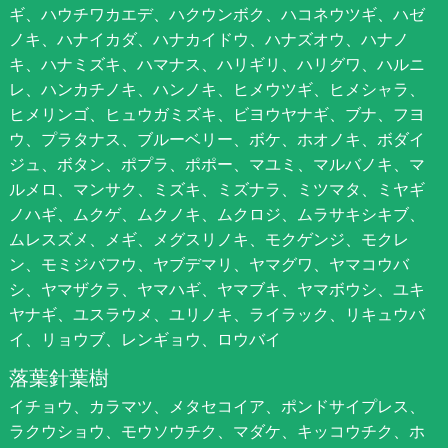
ギ、ハウチワカエデ、ハクウンボク、ハコネウツギ、ハゼ
ノキ、ハナイカダ、ハナカイドウ、ハナズオウ、ハナノ
キ、ハナミズキ、ハマナス、ハリギリ、ハリグワ、ハルニ
レ、ハンカチノキ、ハンノキ、ヒメウツギ、ヒメシャラ、
ヒメリンゴ、ヒュウガミズキ、ビヨウヤナギ、ブナ、フヨ
ウ、プラタナス、ブルーベリー、ボケ、ホオノキ、ボダイ
ジュ、ボタン、ポプラ、ポポー、マユミ、マルバノキ、マ
ルメロ、マンサク、ミズキ、ミズナラ、ミツマタ、ミヤギ
ノハギ、ムクゲ、ムクノキ、ムクロジ、ムラサキシキブ、
ムレスズメ、メギ、メグスリノキ、モクゲンジ、モクレ
ン、モミジバフウ、ヤブデマリ、ヤマグワ、ヤマコウバ
シ、ヤマザクラ、ヤマハギ、ヤマブキ、ヤマボウシ、ユキ
ヤナギ、ユスラウメ、ユリノキ、ライラック、リキュウバ
イ、リョウブ、レンギョウ、ロウバイ
落葉針葉樹
イチョウ、カラマツ、メタセコイア、ポンドサイプレス、
ラクウショウ、モウソウチク、マダケ、キッコウチク、ホ