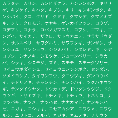
カラタチ、カリン、カンヒザクラ、カンレンボク、キササ
ゲ、キソケイ、キハダ、キブシ、キリ、キンギンボク、キ
ンシバイ、クコ、クサギ、クヌギ、クマシデ、クマノミズ
キ、クリ、クロモジ、ケヤキ、ゲンカイツツジ、コウゾ、
コデマリ、コナラ、コバノガマズミ、コブシ、ゴマギ、ゴ
ンズイ、サイカチ、ザクロ、サトウカエデ、サラサドウダ
ン、サルスベリ、サワグルミ、サワフタギ、サンザシ、サ
ンシュユ、サンショウ、シジミバナ、シダレヤナギ、シデ
コブシ、シナノキ、シモツケ、ジューンベリー、シラカ
バ、シラキ、シロモジ、ズミ、スモモ、スモークツリー、
セイヨウボダイジュ、セイヨウニンジンボク、センダン、
ソメイヨシノ、タイワンフウ、タニウツギ、ダンコウバ
イ、チドリノキ、チャンチン、チンシバイ、ツクバネウツ
ギ、テンダイウヤク、トウカエデ、ドウダンツツジ、ドク
ウツギ、トサミズキ、トチノキ、トチュウ、トネリコ、ナ
ツツバキ、ナツメ、ナツハゼ、ナナカマド、ナンキンハ
ゼ、ニガキ、ニシキギ、ニセアカシア、ニワウメ、ニワウ
ルシ、ニワトコ、ヌルデ、ネジキ、ネムノキ、ノリウツ