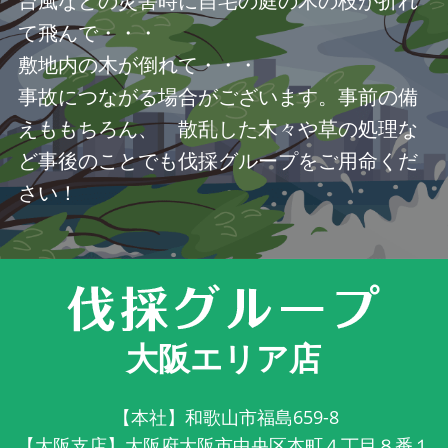
台風などの災害時に自宅の庭の木の枝が折れ
て飛んで・・・
敷地内の木が倒れて・・・
事故につながる場合がございます。事前の備
えももちろん、 散乱した木々や草の処理な
ど事後のことでも伐採グループをご用命くだ
さい！
大阪エリア店
【本社】和歌山市福島659-8
【大阪支店】大阪府大阪市中央区本町４丁目８番１