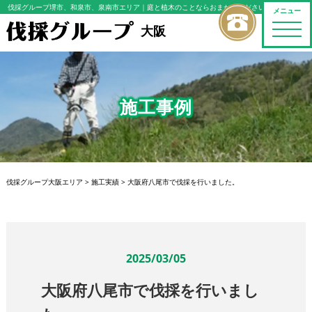
伐採グループ堺市、和泉市、泉南市エリア
｜庭と植木のことならおまかせください
メニュー
toggle
大阪
naviga
施工事例
伐採グループ大阪エリア
>
施工実績
>
大阪府八尾市で伐採を行いました。
2025/03/05
大阪府八尾市で伐採を行いまし