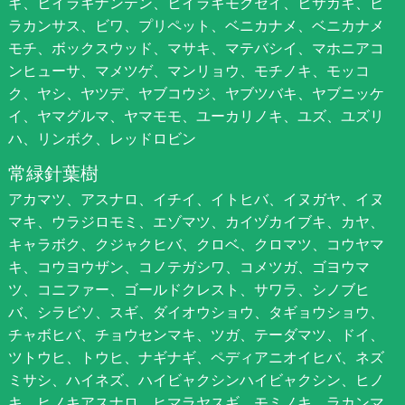
ギ、ヒイラギナンテン、ヒイラギモクセイ、ヒサカキ、ピ
ラカンサス、ビワ、プリペット、ベニカナメ、ベニカナメ
モチ、ボックスウッド、マサキ、マテバシイ、マホニアコ
ンヒューサ、マメツゲ、マンリョウ、モチノキ、モッコ
ク、ヤシ、ヤツデ、ヤブコウジ、ヤブツバキ、ヤブニッケ
イ、ヤマグルマ、ヤマモモ、ユーカリノキ、ユズ、ユズリ
ハ、リンボク、レッドロビン
常緑針葉樹
アカマツ、アスナロ、イチイ、イトヒバ、イヌガヤ、イヌ
マキ、ウラジロモミ、エゾマツ、カイヅカイブキ、カヤ、
キャラボク、クジャクヒバ、クロベ、クロマツ、コウヤマ
キ、コウヨウザン、コノテガシワ、コメツガ、ゴヨウマ
ツ、コニファー、ゴールドクレスト、サワラ、シノブヒ
バ、シラビソ、スギ、ダイオウショウ、タギョウショウ、
チャボヒバ、チョウセンマキ、ツガ、テーダマツ、ドイ、
ツトウヒ、トウヒ、ナギナギ、ペディアニオイヒバ、ネズ
ミサシ、ハイネズ、ハイビャクシンハイビャクシン、ヒノ
キ、ヒノキアスナロ、ヒマラヤスギ、モミノキ、ラカンマ