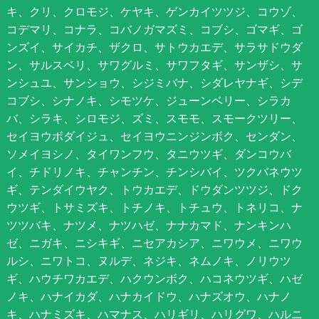
キ、クリ、クロモジ、ケヤキ、ゲンカイツツジ、コウゾ、
コデマリ、コナラ、コバノガマズミ、コブシ、ゴマギ、ゴ
ンズイ、サイカチ、ザクロ、サトウカエデ、サラサドウダ
ン、サルスベリ、サワグルミ、サワフタギ、サンザシ、サ
ンシュユ、サンショウ、シジミバナ、シダレヤナギ、シデ
コブシ、シナノキ、シモツケ、ジューンベリー、シラカ
バ、シラキ、シロモジ、ズミ、スモモ、スモークツリー、
セイヨウボダイジュ、セイヨウニンジンボク、センダン、
ソメイヨシノ、タイワンフウ、タニウツギ、ダンコウバ
イ、チドリノキ、チャンチン、チンシバイ、ツクバネウツ
ギ、テンダイウヤク、トウカエデ、ドウダンツツジ、ドク
ウツギ、トサミズキ、トチノキ、トチュウ、トネリコ、ナ
ツツバキ、ナツメ、ナツハゼ、ナナカマド、ナンキンハ
ゼ、ニガキ、ニシキギ、ニセアカシア、ニワウメ、ニワウ
ルシ、ニワトコ、ヌルデ、ネジキ、ネムノキ、ノリウツ
ギ、ハウチワカエデ、ハクウンボク、ハコネウツギ、ハゼ
ノキ、ハナイカダ、ハナカイドウ、ハナズオウ、ハナノ
キ、ハナミズキ、ハマナス、ハリギリ、ハリグワ、ハルニ