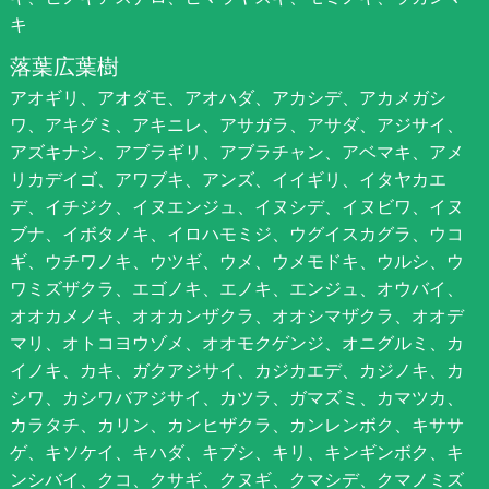
キ
落葉広葉樹
アオギリ、アオダモ、アオハダ、アカシデ、アカメガシ
ワ、アキグミ、アキニレ、アサガラ、アサダ、アジサイ、
アズキナシ、アブラギリ、アブラチャン、アベマキ、アメ
リカデイゴ、アワブキ、アンズ、イイギリ、イタヤカエ
デ、イチジク、イヌエンジュ、イヌシデ、イヌビワ、イヌ
ブナ、イボタノキ、イロハモミジ、ウグイスカグラ、ウコ
ギ、ウチワノキ、ウツギ、ウメ、ウメモドキ、ウルシ、ウ
ワミズザクラ、エゴノキ、エノキ、エンジュ、オウバイ、
オオカメノキ、オオカンザクラ、オオシマザクラ、オオデ
マリ、オトコヨウゾメ、オオモクゲンジ、オニグルミ、カ
イノキ、カキ、ガクアジサイ、カジカエデ、カジノキ、カ
シワ、カシワバアジサイ、カツラ、ガマズミ、カマツカ、
カラタチ、カリン、カンヒザクラ、カンレンボク、キササ
ゲ、キソケイ、キハダ、キブシ、キリ、キンギンボク、キ
ンシバイ、クコ、クサギ、クヌギ、クマシデ、クマノミズ