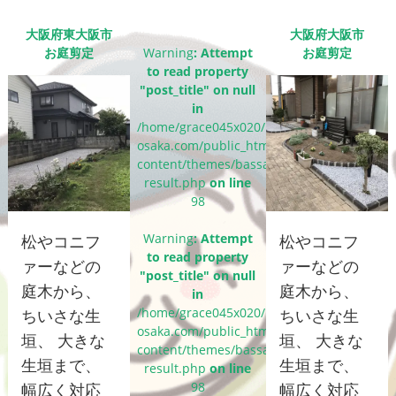
大阪府東大阪市
大阪府大阪市
お庭剪定
Warning
: Attempt
お庭剪定
to read property
"post_title" on null
in
/home/grace045x020/bassaigroup-
osaka.com/public_html/wp-
content/themes/bassai_cms/single-
result.php
on line
98
Warning
: Attempt
松やコニフ
松やコニフ
to read property
ァーなどの
ァーなどの
"post_title" on null
庭木から、
庭木から、
in
/home/grace045x020/bassaigroup-
ちいさな生
ちいさな生
osaka.com/public_html/wp-
垣、 大きな
垣、 大きな
content/themes/bassai_cms/single-
生垣まで、
生垣まで、
result.php
on line
98
幅広く対応
幅広く対応