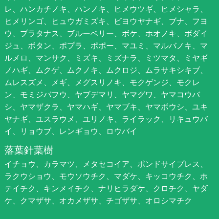
レ、ハンカチノキ、ハンノキ、ヒメウツギ、ヒメシャラ、
ヒメリンゴ、ヒュウガミズキ、ビヨウヤナギ、ブナ、フヨ
ウ、プラタナス、ブルーベリー、ボケ、ホオノキ、ボダイ
ジュ、ボタン、ポプラ、ポポー、マユミ、マルバノキ、マ
ルメロ、マンサク、ミズキ、ミズナラ、ミツマタ、ミヤギ
ノハギ、ムクゲ、ムクノキ、ムクロジ、ムラサキシキブ、
ムレスズメ、メギ、メグスリノキ、モクゲンジ、モクレ
ン、モミジバフウ、ヤブデマリ、ヤマグワ、ヤマコウバ
シ、ヤマザクラ、ヤマハギ、ヤマブキ、ヤマボウシ、ユキ
ヤナギ、ユスラウメ、ユリノキ、ライラック、リキュウバ
イ、リョウブ、レンギョウ、ロウバイ
落葉針葉樹
イチョウ、カラマツ、メタセコイア、ポンドサイプレス、
ラクウショウ、モウソウチク、マダケ、キッコウチク、ホ
テイチク、キンメイチク、ナリヒラダケ、クロチク、ヤダ
ケ、クマザサ、オカメザサ、チゴザサ、オロシマチク