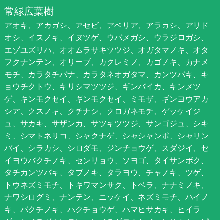
常緑広葉樹
アオキ、アカガシ、アセビ、アベリア、アラカシ、アリド
オシ、イスノキ、イヌツゲ、ウバメガシ、ウラジロガシ、
エゾユズリハ、オオムラサキツツジ、オガタマノキ、オタ
フクナンテン、オリーブ、カクレミノ、カゴノキ、カナメ
モチ、カラタチバナ、カラタネオガタマ、カンツバキ、キ
ョウチクトウ、キリシマツツジ、ギンバイカ、キンメツ
ゲ、キンモクセイ、ギンモクセイ、ミモザ、ギンヨウアカ
シア、クスノキ、クチナシ、クロガネモチ、ゲッケイジ
ュ、サカキ、サザンカ、サツキツツジ、サンゴジュ、シキ
ミ、シマトネリコ、シャクナゲ、シャシャンポ、シャリン
バイ、シラカシ、シロダモ、ジンチョウゲ、スダジイ、セ
イヨウバクチノキ、センリョウ、ソヨゴ、タイサンボク、
タチカンツバキ、タブノキ、タラヨウ、チャノキ、ツゲ、
トウネズミモチ、トキワマンサク、トベラ、ナナミノキ、
ナワシログミ、ナンテン、ニッケイ、ネズミモチ、ハイノ
キ、バクチノキ、ハクチョウゲ、ハマヒサカキ、ヒイラ