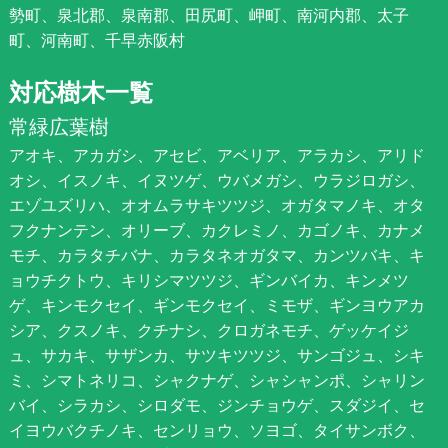
勢町、泉北郡、泉南郡、田尻町、岬町、南河内郡、太子
町、河南町、千早赤阪村
対応樹木一覧
常緑広葉樹
アオキ、アカガシ、アセビ、アベリア、アラカシ、アリド
オシ、イスノキ、イヌツゲ、ウバメガシ、ウラジロガシ、
エゾユズリハ、オオムラサキツツジ、オガタマノキ、オタ
フクナンテン、オリーブ、カクレミノ、カゴノキ、カナメ
モチ、カラタチバナ、カラタネオガタマ、カンツバキ、キ
ョウチクトウ、キリシマツツジ、ギンバイカ、キンメツ
ゲ、キンモクセイ、ギンモクセイ、ミモザ、ギンヨウアカ
シア、クスノキ、クチナシ、クロガネモチ、ゲッケイジ
ュ、サカキ、サザンカ、サツキツツジ、サンゴジュ、シキ
ミ、シマトネリコ、シャクナゲ、シャシャンポ、シャリン
バイ、シラカシ、シロダモ、ジンチョウゲ、スダジイ、セ
イヨウバクチノキ、センリョウ、ソヨゴ、タイサンボク、