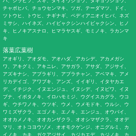
バ、シラビソ、スギ、ダイオウショウ、タギョウショウ、
チャボヒバ、チョウセンマキ、ツガ、テーダマツ、ドイ、
ツトウヒ、トウヒ、ナギナギ、ペディアニオイヒバ、ネズ
ミサシ、ハイネズ、ハイビャクシンハイビャクシン、ヒノ
キ、ヒノキアスナロ、ヒマラヤスギ、モミノキ、ラカンマ
キ
落葉広葉樹
アオギリ、アオダモ、アオハダ、アカシデ、アカメガシ
ワ、アキグミ、アキニレ、アサガラ、アサダ、アジサイ、
アズキナシ、アブラギリ、アブラチャン、アベマキ、アメ
リカデイゴ、アワブキ、アンズ、イイギリ、イタヤカエ
デ、イチジク、イヌエンジュ、イヌシデ、イヌビワ、イヌ
ブナ、イボタノキ、イロハモミジ、ウグイスカグラ、ウコ
ギ、ウチワノキ、ウツギ、ウメ、ウメモドキ、ウルシ、ウ
ワミズザクラ、エゴノキ、エノキ、エンジュ、オウバイ、
オオカメノキ、オオカンザクラ、オオシマザクラ、オオデ
マリ、オトコヨウゾメ、オオモクゲンジ、オニグルミ、カ
イノキ、カキ、ガクアジサイ、カジカエデ、カジノキ、カ