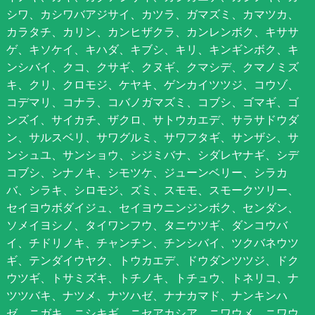
シワ、カシワバアジサイ、カツラ、ガマズミ、カマツカ、
カラタチ、カリン、カンヒザクラ、カンレンボク、キササ
ゲ、キソケイ、キハダ、キブシ、キリ、キンギンボク、キ
ンシバイ、クコ、クサギ、クヌギ、クマシデ、クマノミズ
キ、クリ、クロモジ、ケヤキ、ゲンカイツツジ、コウゾ、
コデマリ、コナラ、コバノガマズミ、コブシ、ゴマギ、ゴ
ンズイ、サイカチ、ザクロ、サトウカエデ、サラサドウダ
ン、サルスベリ、サワグルミ、サワフタギ、サンザシ、サ
ンシュユ、サンショウ、シジミバナ、シダレヤナギ、シデ
コブシ、シナノキ、シモツケ、ジューンベリー、シラカ
バ、シラキ、シロモジ、ズミ、スモモ、スモークツリー、
セイヨウボダイジュ、セイヨウニンジンボク、センダン、
ソメイヨシノ、タイワンフウ、タニウツギ、ダンコウバ
イ、チドリノキ、チャンチン、チンシバイ、ツクバネウツ
ギ、テンダイウヤク、トウカエデ、ドウダンツツジ、ドク
ウツギ、トサミズキ、トチノキ、トチュウ、トネリコ、ナ
ツツバキ、ナツメ、ナツハゼ、ナナカマド、ナンキンハ
ゼ、ニガキ、ニシキギ、ニセアカシア、ニワウメ、ニワウ