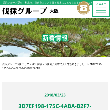
伐採グループ堺市、和泉市、泉南市エリア
｜庭と植木のことならおまかせください
メニュー
toggle
大阪
naviga
新着情報
伐採グループ大阪エリア
>
施工実績
>
大阪府八尾市で人工芝を敷きました。
>
3D7EF198-
175C-4ABA-B2F7-A4D6D2206CFB
2018/03/23
3D7EF198-175C-4ABA-B2F7-