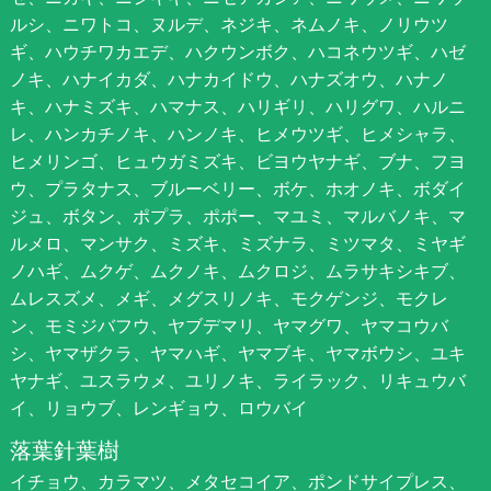
ルシ、ニワトコ、ヌルデ、ネジキ、ネムノキ、ノリウツ
ギ、ハウチワカエデ、ハクウンボク、ハコネウツギ、ハゼ
ノキ、ハナイカダ、ハナカイドウ、ハナズオウ、ハナノ
キ、ハナミズキ、ハマナス、ハリギリ、ハリグワ、ハルニ
レ、ハンカチノキ、ハンノキ、ヒメウツギ、ヒメシャラ、
ヒメリンゴ、ヒュウガミズキ、ビヨウヤナギ、ブナ、フヨ
ウ、プラタナス、ブルーベリー、ボケ、ホオノキ、ボダイ
ジュ、ボタン、ポプラ、ポポー、マユミ、マルバノキ、マ
ルメロ、マンサク、ミズキ、ミズナラ、ミツマタ、ミヤギ
ノハギ、ムクゲ、ムクノキ、ムクロジ、ムラサキシキブ、
ムレスズメ、メギ、メグスリノキ、モクゲンジ、モクレ
ン、モミジバフウ、ヤブデマリ、ヤマグワ、ヤマコウバ
シ、ヤマザクラ、ヤマハギ、ヤマブキ、ヤマボウシ、ユキ
ヤナギ、ユスラウメ、ユリノキ、ライラック、リキュウバ
イ、リョウブ、レンギョウ、ロウバイ
落葉針葉樹
イチョウ、カラマツ、メタセコイア、ポンドサイプレス、