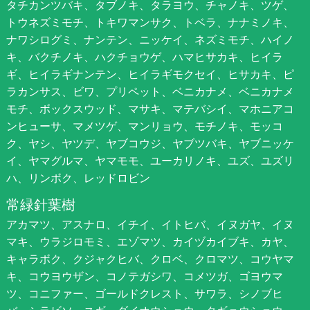
タチカンツバキ、タブノキ、タラヨウ、チャノキ、ツゲ、
トウネズミモチ、トキワマンサク、トベラ、ナナミノキ、
ナワシログミ、ナンテン、ニッケイ、ネズミモチ、ハイノ
キ、バクチノキ、ハクチョウゲ、ハマヒサカキ、ヒイラ
ギ、ヒイラギナンテン、ヒイラギモクセイ、ヒサカキ、ピ
ラカンサス、ビワ、プリペット、ベニカナメ、ベニカナメ
モチ、ボックスウッド、マサキ、マテバシイ、マホニアコ
ンヒューサ、マメツゲ、マンリョウ、モチノキ、モッコ
ク、ヤシ、ヤツデ、ヤブコウジ、ヤブツバキ、ヤブニッケ
イ、ヤマグルマ、ヤマモモ、ユーカリノキ、ユズ、ユズリ
ハ、リンボク、レッドロビン
常緑針葉樹
アカマツ、アスナロ、イチイ、イトヒバ、イヌガヤ、イヌ
マキ、ウラジロモミ、エゾマツ、カイヅカイブキ、カヤ、
キャラボク、クジャクヒバ、クロベ、クロマツ、コウヤマ
キ、コウヨウザン、コノテガシワ、コメツガ、ゴヨウマ
ツ、コニファー、ゴールドクレスト、サワラ、シノブヒ