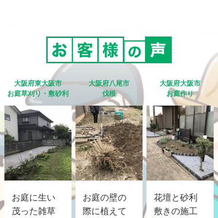
大阪府東大阪市
大阪府八尾市
大阪府大阪市
お庭草刈り・敷砂利
伐根
お庭作り
お庭に生い
お庭の壁の
花壇と砂利
茂った雑草
際に植えて
敷きの施工