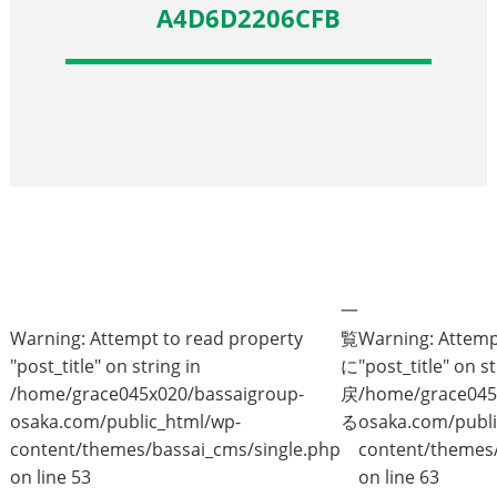
A4D6D2206CFB
一
Warning
: Attempt to read property
覧
Warning
: Attem
"post_title" on string in
に
"post_title" on st
/home/grace045x020/bassaigroup-
戻
/home/grace045
osaka.com/public_html/wp-
る
osaka.com/publi
content/themes/bassai_cms/single.php
content/themes/
on line
53
on line
63