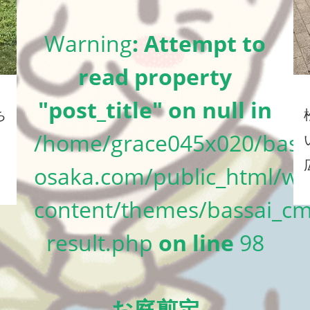
Warning
: Attempt to
read property
"post_title" on null in
ち
/home/grace045x020/bass
osaka.com/public_html/wp
content/themes/bassai_cm
result.php
on line
98
お庭剪定