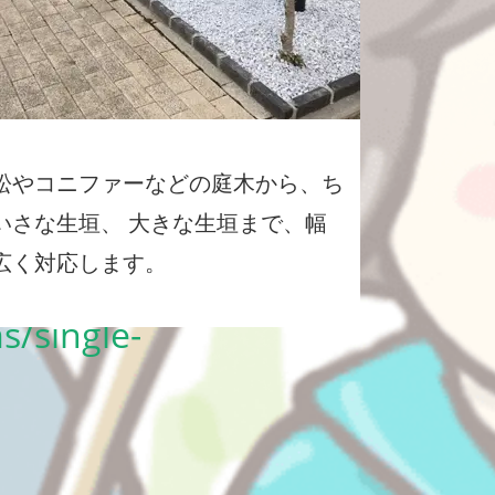
松やコニファーなどの庭木から、ち
aigroup-
いさな生垣、 大きな生垣まで、幅
広く対応します。
-
s/single-