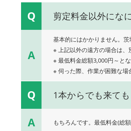
Q
剪定料金以外にな
基本的にはかかりません。茨
※ 上記以外の遠方の場合は
A
※ 最低料金総額3,000円～と
※ 伺った際、作業が困難な場
Q
1本からでも来ても
A
もちろんです。最低料金(総額