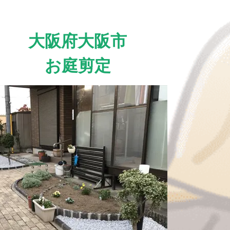
大阪府大阪市
お庭剪定
aigroup-
-
s/single-