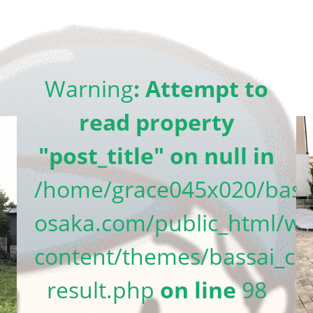
Warning
: Attempt to
read property
"post_title" on null in
/home/grace045x020/bass
osaka.com/public_html/wp
content/themes/bassai_cm
result.php
on line
98