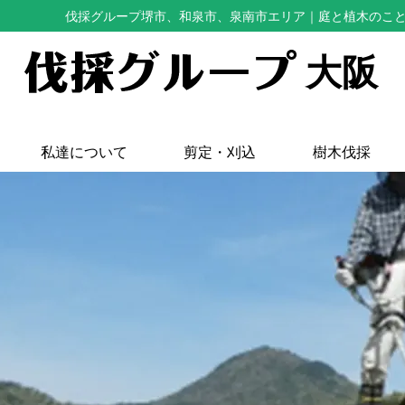
伐採グループ堺市、和泉市、泉南市エリア
｜庭と植木のこ
大阪
私達について
剪定・刈込
樹木伐採