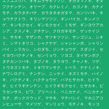
エゾユズリハ、オオムラサキツツジ、オガタマノキ、オタ
フクナンテン、オリーブ、カクレミノ、カゴノキ、カナメ
モチ、カラタチバナ、カラタネオガタマ、カンツバキ、キ
ョウチクトウ、キリシマツツジ、ギンバイカ、キンメツ
ゲ、キンモクセイ、ギンモクセイ、ミモザ、ギンヨウアカ
シア、クスノキ、クチナシ、クロガネモチ、ゲッケイジ
ュ、サカキ、サザンカ、サツキツツジ、サンゴジュ、シキ
ミ、シマトネリコ、シャクナゲ、シャシャンポ、シャリン
バイ、シラカシ、シロダモ、ジンチョウゲ、スダジイ、セ
イヨウバクチノキ、センリョウ、ソヨゴ、タイサンボク、
タチカンツバキ、タブノキ、タラヨウ、チャノキ、ツゲ、
トウネズミモチ、トキワマンサク、トベラ、ナナミノキ、
ナワシログミ、ナンテン、ニッケイ、ネズミモチ、ハイノ
キ、バクチノキ、ハクチョウゲ、ハマヒサカキ、ヒイラ
ギ、ヒイラギナンテン、ヒイラギモクセイ、ヒサカキ、ピ
ラカンサス、ビワ、プリペット、ベニカナメ、ベニカナメ
モチ、ボックスウッド、マサキ、マテバシイ、マホニアコ
ンヒューサ、マメツゲ、マンリョウ、モチノキ、モッコ