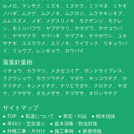
ルメロ、マンサク、ミズキ、ミズナラ、ミツマタ、ミヤギ
ノハギ、ムクゲ、ムクノキ、ムクロジ、ムラサキシキブ、
ムレスズメ、メギ、メグスリノキ、モクゲンジ、モクレ
ン、モミジバフウ、ヤブデマリ、ヤマグワ、ヤマコウバ
シ、ヤマザクラ、ヤマハギ、ヤマブキ、ヤマボウシ、ユキ
ヤナギ、ユスラウメ、ユリノキ、ライラック、リキュウバ
イ、リョウブ、レンギョウ、ロウバイ
落葉針葉樹
イチョウ、カラマツ、メタセコイア、ポンドサイプレス、
ラクウショウ、モウソウチク、マダケ、キッコウチク、ホ
テイチク、キンメイチク、ナリヒラダケ、クロチク、ヤダ
ケ、クマザサ、オカメザサ、チゴザサ、オロシマチク
サイトマップ
TOP
私達について
剪定・刈込
樹木伐採
草刈り・芝生張り
庭木消毒・防虫対策
外構工事・片付け
施工事例
新着情報