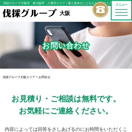
伐採グループ大阪市 東大阪市 八尾市エリア
｜庭と植木のことならおまかせください
メニュー
toggle
大阪
naviga
お問い合わせ
伐採グループ大阪エリア
>
お問合せ
お見積り・ご相談は無料です。
お気軽にご連絡ください。
内容によっては回答をさしあげるのにお時間をいただくこ