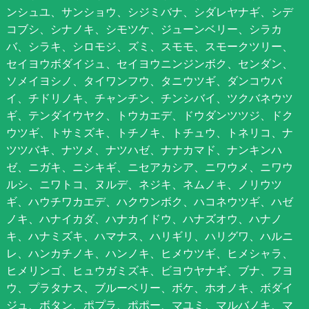
ンシュユ、サンショウ、シジミバナ、シダレヤナギ、シデ
コブシ、シナノキ、シモツケ、ジューンベリー、シラカ
バ、シラキ、シロモジ、ズミ、スモモ、スモークツリー、
セイヨウボダイジュ、セイヨウニンジンボク、センダン、
ソメイヨシノ、タイワンフウ、タニウツギ、ダンコウバ
イ、チドリノキ、チャンチン、チンシバイ、ツクバネウツ
ギ、テンダイウヤク、トウカエデ、ドウダンツツジ、ドク
ウツギ、トサミズキ、トチノキ、トチュウ、トネリコ、ナ
ツツバキ、ナツメ、ナツハゼ、ナナカマド、ナンキンハ
ゼ、ニガキ、ニシキギ、ニセアカシア、ニワウメ、ニワウ
ルシ、ニワトコ、ヌルデ、ネジキ、ネムノキ、ノリウツ
ギ、ハウチワカエデ、ハクウンボク、ハコネウツギ、ハゼ
ノキ、ハナイカダ、ハナカイドウ、ハナズオウ、ハナノ
キ、ハナミズキ、ハマナス、ハリギリ、ハリグワ、ハルニ
レ、ハンカチノキ、ハンノキ、ヒメウツギ、ヒメシャラ、
ヒメリンゴ、ヒュウガミズキ、ビヨウヤナギ、ブナ、フヨ
ウ、プラタナス、ブルーベリー、ボケ、ホオノキ、ボダイ
ジュ、ボタン、ポプラ、ポポー、マユミ、マルバノキ、マ